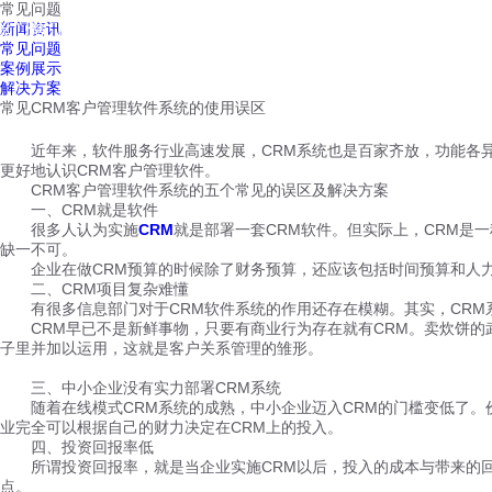
常见问题
红鹰工作手机
新闻资讯
首页
视频介绍
红鹰功能
云客服
常见问题
案例展示
解决方案
常见CRM客户管理软件系统的使用误区
近年来，软件服务行业高速发展，CRM系统也是百家齐放，功能各异
更好地认识CRM客户管理软件。
CRM客户管理软件系统的五个常见的误区及解决方案
一、CRM就是软件
很多人认为实施
CRM
就是部署一套CRM软件。但实际上，CRM是
缺一不可。
企业在做CRM预算的时候除了财务预算，还应该包括时间预算和人力
二、CRM项目复杂难懂
有很多信息部门对于CRM软件系统的作用还存在模糊。其实，CRM
CRM早已不是新鲜事物，只要有商业行为存在就有CRM。卖炊饼的
子里并加以运用，这就是客户关系管理的雏形。
三、中小企业没有实力部署CRM系统
随着在线模式CRM系统的成熟，中小企业迈入CRM的门槛变低了。价
业完全可以根据自己的财力决定在CRM上的投入。
四、投资回报率低
所谓投资回报率，就是当企业实施CRM以后，投入的成本与带来的回报
点。