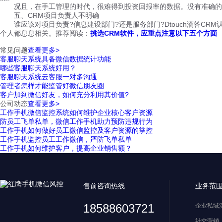
况且，在手工管理的时代，很难得到投资回报率的数据。没有准确的数
五、CRM项目负责人不明确
谁应该对项目负责?信息建设部门?还是服务部门?Dtouch滴答CR
个人都息息相关。推荐阅读：
挑选CRM软件，应重点注意以下五个方面
常见问题
查看更多>
客服聊天系统具备微信数据统计功能
哪些客服聊天系统好用？
客服聊天系统云客服一对多沟通
管理者怎样才能监管好微信朋友圈
客户加到微信好友，如何充分利用其价值?
公司动态
查看更多>
工作手机微信监控系统如何维护企业核心客户资源
防员工飞单私单，微信工作手机助力预防违规行为
工作手机如何做好员工微信监控及客户资源的掌控
工作手机监控员工工作微信，严防飞单私单
工作手机如何维护客户，提高企业销售额？
售前咨询热线
业务范
18588603721
企业私域
社交营销