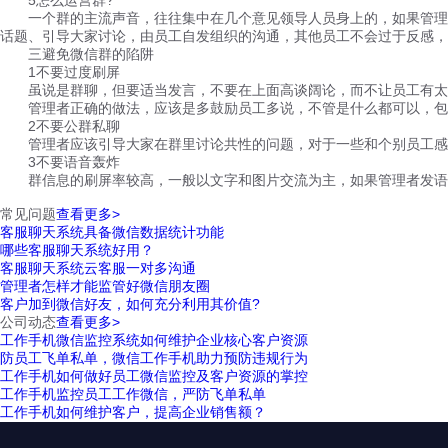
一个群的主流声音，往往集中在几个意见领导人员身上的，如果管理者
话题、引导大家讨论，由员工自发组织的沟通，其他员工不会过于反感，
三避免微信群的陷阱
1不要过度刷屏
虽说是群聊，但要适当发言，不要在上面高谈阔论，而不让员工有太多
管理者正确的做法，应该是多鼓励员工多说，不管是什么都可以，包括
2不要公群私聊
管理者应该引导大家在群里讨论共性的问题，对于一些和个别员工感兴
3不要语音轰炸
群信息的刷屏率较高，一般以文字和图片交流为主，如果管理者发语音
常见问题
查看更多>
客服聊天系统具备微信数据统计功能
哪些客服聊天系统好用？
客服聊天系统云客服一对多沟通
管理者怎样才能监管好微信朋友圈
客户加到微信好友，如何充分利用其价值?
公司动态
查看更多>
工作手机微信监控系统如何维护企业核心客户资源
防员工飞单私单，微信工作手机助力预防违规行为
工作手机如何做好员工微信监控及客户资源的掌控
工作手机监控员工工作微信，严防飞单私单
工作手机如何维护客户，提高企业销售额？