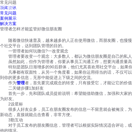
常见问题
红鹰工作手机
新闻资讯
首页
视频介绍
红鹰功能
云客服
常见问题
案例展示
解决方案
管理者怎样才能监管好微信朋友圈
随着微信快速普及，越来越多的人正在使用微信，而朋友圈，也慢慢变
个社交平台，达到团队管理的目的。
一管理者如何玩微信?一改变观念
管理者要改变一个观念：大多数人，都认为微信朋友圈是自己的私人领
虽然如此，但作为管理者，你要从事员工沟通工作，想要沟通质量高
特别是团队日渐增多的90后群体，他们尤其喜欢用社交平台，如果你
凡事都有双面性，从另一个角度看，如果你运用得当的话，不仅可以通
到你的更多信息，无形中能促进上下级之间的交流。
作为
管理
者，首先要完成观念的转变，只有接受它，才能让它的价值
二关键步骤1加好友
首先一步，先和团队成员提前说明：希望能借助微信，加强和大家的交
为好友。
2设星标
很多人好友众多，员工在朋友圈发布的信息一不留意就会被掩没，为了
新动态，直接就能点击查看，非常方便。
3勤互动
对于员工发布的朋友圈信息，管理者可以根据实际情况适合评论，或者
他的情况。