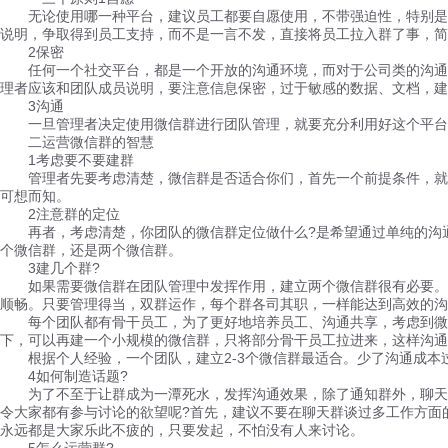
无论使用哪一种平台，建议员工都要自愿使用，不带强迫性，特别是微
说明，争取得到员工支持，而不是一言不发，直接将员工拉入群了事，简
2保密
任何一个社交平台，都是一个开放的沟通环境，而对于公司类的沟通群
理者应该和团队成员说明，要注意信息保密，过于敏感的数据、文档，
3沟通
一旦管理者决定使用微信群进行团队管理，就要充分利用好这个平台。
二运营微信群的智慧
1考虑要不要建群
管理者先要考虑清楚，微信群是否适合你们，首先一个前提条件，就是
可想而知。
2注意群的定位
再者，考虑清楚，你团队的微信群定位做什么?是希望通过单纯的沟通
个微信群，还是两个微信群。
3建几个群?
如果需要微信群在团队管理中发挥作用，建立两个微信群很有必要。一
顺畅。只要管理得当，双群运作，每个群各司其职，一样能达到高效的沟
每个团队都有骨干员工，为了更好地培养员工、沟通共享，考虑到微信
下，可以再建一个小规模的微信群，只将部分骨干员工拉进来，这样沟通
根据个人经验，一个团队，建立2-3个微信群最适合。少了沟通成本
4如何制造话题?
为了不至于让群成为一潭死水，发挥沟通效果，除了通知群外，聊天群
令大家都有参与讨论的欲望呢?首先，建议不要在聊天群谈过多工作方面
永远都是大家乐此不疲的，只要发起，不怕没有人来讨论。
5怎么运营群?