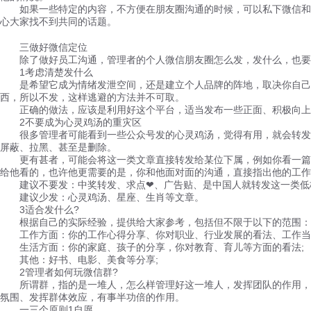
如果一些特定的内容，不方便在朋友圈沟通的时候，可以私下微信和员
心大家找不到共同的话题。
三做好微信定位
除了做好员工沟通，管理者的个人微信朋友圈怎么发，发什么，也要
1考虑清楚发什么
是希望它成为情绪发泄空间，还是建立个人品牌的阵地，取决你自己的
西，所以不发，这样逃避的方法并不可取。
正确的做法，应该是利用好这个平台，适当发布一些正面、积极向上的
2不要成为心灵鸡汤的重灾区
很多管理者可能看到一些公众号发的心灵鸡汤，觉得有用，就会转发到
屏蔽、拉黑、甚至是删除。
更有甚者，可能会将这一类文章直接转发给某位下属，例如你看一篇叫“
给他看的，也许他更需要的是，你和他面对面的沟通，直接指出他的工作
建议不要发：中奖转发、求点❤、广告贴、是中国人就转发这一类低
建议少发：心灵鸡汤、星座、生肖等文章。
3适合发什么?
根据自己的实际经验，提供给大家参考，包括但不限于以下的范围：
工作方面：你的工作心得分享、你对职业、行业发展的看法、工作当中
生活方面：你的家庭、孩子的分享，你对教育、育儿等方面的看法;
其他：好书、电影、美食等分享;
2管理者如何玩微信群?
所谓群，指的是一堆人，怎么样管理好这一堆人，发挥团队的作用，而
氛围、发挥群体效应，有事半功倍的作用。
一三个原则1自愿