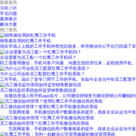
新闻资讯
红鹰工作手机
新闻资讯
首页
视频介绍
红鹰功能
云客服
常见问题
案例展示
解决方案
热门资讯
销售都在用的红鹰工作手机
现在市场上上线的工作手机种类也比较多，终究移动办公平台已经成了非常
企业需要为员工配一个红鹰工作手机吗？
职工需要用微信，手机与客户沟通，沟通交流经济往来，必然使用手机。现
为什么公司会给员工配置红鹰工作手机系统？
工作手机，说白了是专门用于工作的手机。在如今企业当中给员工配置手机
员工微信监控系统如何监管销售数据信息
自微信变成人民手机app迄今，公司微信营销变为微信营销公司赚钱的骨干
员工微信如何管理？使用红鹰工作手机微信风控系统
互联网发展，手机微信的用户数量很多的提升，很多企业从这当中发觉了
员工微信如何管理？红鹰工作手机微信风控系统
互联网发展，手机微信的用户数量很多的提升，很多企业从这当中发觉了