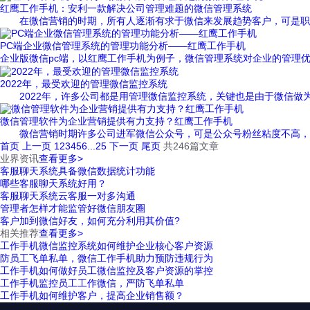
红鹰工作手机：安利一款解决公司管理难题的微信管理系统
在微信营销的时期，所有人逐渐有求于微信来发展趋势客户，可是职工微
PC端企业微信管理系统的管理功能分析——红鹰工作手机
企业版微信pc端，以红鹰工作手机为例子，微信管理系统对企业的管理优点
2022年，最受欢迎的管理微信监控系统
2022年，许多公司都是用管理微信监控系统，关键也是由于微信做为客
微信管理软件为企业营销提供有力支持？红鹰工作手机
微信营销时期许多公司进军微信公众号，可是公众号粉丝粘度不高，非常
首页
上一页
1
2
3
4
5
6
...
25
下一页
尾页
共246篇文章
业界资讯
查看更多>
客服聊天系统具备微信数据统计功能
哪些客服聊天系统好用？
客服聊天系统云客服一对多沟通
管理者怎样才能监管好微信朋友圈
客户加到微信好友，如何充分利用其价值?
相关推荐
查看更多>
工作手机微信监控系统如何维护企业核心客户资源
防员工飞单私单，微信工作手机助力预防违规行为
工作手机如何做好员工微信监控及客户资源的掌控
工作手机监控员工工作微信，严防飞单私单
工作手机如何维护客户，提高企业销售额？