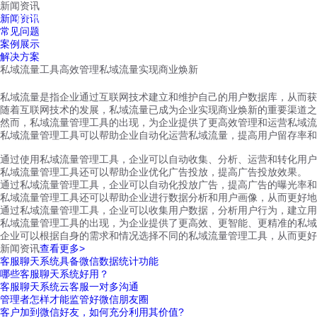
新闻资讯
红鹰工作手机
新闻资讯
首页
视频介绍
红鹰功能
云客服
常见问题
案例展示
解决方案
私域流量工具高效管理私域流量实现商业焕新
私域流量是指企业通过互联网技术建立和维护自己的用户数据库，从而获
随着互联网技术的发展，私域流量已成为企业实现商业焕新的重要渠道之
然而，私域流量管理工具的出现，为企业提供了更高效管理和运营私域流
私域流量管理工具可以帮助企业自动化运营私域流量，提高用户留存率和
通过使用私域流量管理工具，企业可以自动收集、分析、运营和转化用户
私域流量管理工具还可以帮助企业优化广告投放，提高广告投放效果。
通过私域流量管理工具，企业可以自动化投放广告，提高广告的曝光率和
私域流量管理工具还可以帮助企业进行数据分析和用户画像，从而更好地
通过私域流量管理工具，企业可以收集用户数据，分析用户行为，建立用
私域流量管理工具的出现，为企业提供了更高效、更智能、更精准的私域
企业可以根据自身的需求和情况选择不同的私域流量管理工具，从而更好
新闻资讯
查看更多>
客服聊天系统具备微信数据统计功能
哪些客服聊天系统好用？
客服聊天系统云客服一对多沟通
管理者怎样才能监管好微信朋友圈
客户加到微信好友，如何充分利用其价值?