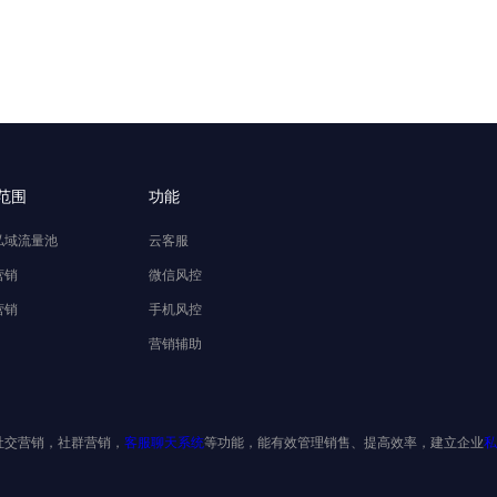
范围
功能
私域流量池
云客服
营销
微信风控
营销
手机风控
营销辅助
社交营销，社群营销，
客服聊天系统
等功能，能有效管理销售、提高效率，建立企业
私