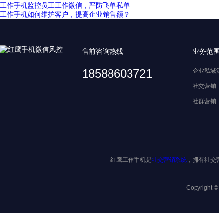
工作手机监控员工工作微信，严防飞单私单
工作手机如何维护客户，提高企业销售额？
售前咨询热线
业务范
18588603721
企业私域
社交营销
社群营销
红鹰工作手机是
社交营销系统
，拥有社交
Copyright