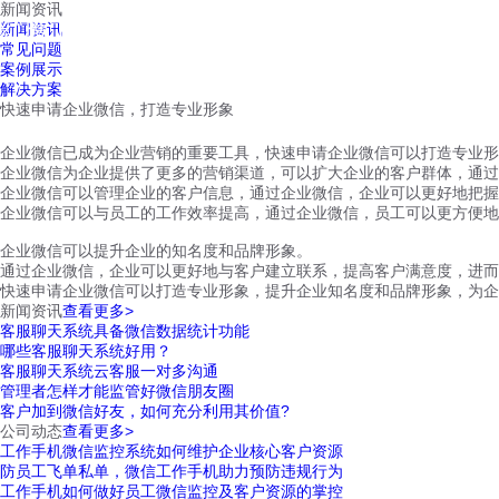
新闻资讯
红鹰工作手机
新闻资讯
首页
视频介绍
红鹰功能
云客服
常见问题
案例展示
解决方案
快速申请企业微信，打造专业形象
企业微信已成为企业营销的重要工具，快速申请企业微信可以打造专业形
企业微信为企业提供了更多的营销渠道，可以扩大企业的客户群体，通过
企业微信可以管理企业的客户信息，通过企业微信，企业可以更好地把握
企业微信可以与员工的工作效率提高，通过企业微信，员工可以更方便地
企业微信可以提升企业的知名度和品牌形象。
通过企业微信，企业可以更好地与客户建立联系，提高客户满意度，进而
快速申请企业微信可以打造专业形象，提升企业知名度和品牌形象，为企
新闻资讯
查看更多>
客服聊天系统具备微信数据统计功能
哪些客服聊天系统好用？
客服聊天系统云客服一对多沟通
管理者怎样才能监管好微信朋友圈
客户加到微信好友，如何充分利用其价值?
公司动态
查看更多>
工作手机微信监控系统如何维护企业核心客户资源
防员工飞单私单，微信工作手机助力预防违规行为
工作手机如何做好员工微信监控及客户资源的掌控