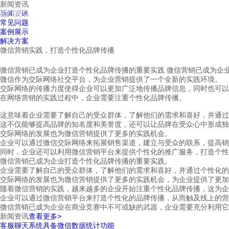
新闻资讯
红鹰工作手机
新闻资讯
首页
视频介绍
红鹰功能
云客服
常见问题
案例展示
解决方案
微信营销实践，打造个性化品牌传播
微信营销已成为企业打造个性化品牌传播的重要实践 微信营销已成为企
微信作为交际网络社交平台，为企业营销提供了一个全新的实践环境。
交际网络的传播力度使得企业可以更加广泛地传播品牌信息，同时也可以
在网络营销的实践过程中，企业需要注重个性化品牌传播。
这意味着企业需要了解自己的受众群体，了解他们的需求和喜好，并通过
这不仅能够提高品牌的知名度和美誉度，还可以让品牌在受众心中形成独
交际网络的发展也为微信营销提供了更多的实践机会。
企业可以通过微信交际网络来拓展销售渠道，建立与受众的联系，提高销
同时，企业还可以利用微信营销平台来提供个性化的推广服务，打造个性
微信营销已成为企业打造个性化品牌传播的重要实践。
企业需要了解自己的受众群体，了解他们的需求和喜好，并通过个性化
交际网络的发展也为微信营销提供了更多的实践机会，为企业提供了更加
随着微信营销的实践，越来越多的企业开始注重个性化品牌传播，这为企
企业可以通过微信营销平台来打造个性化的品牌传播，从而触及线上的营
微信营销已成为企业在商业竞赛中不可或缺的武器，企业需要充分利用它
新闻资讯
查看更多>
客服聊天系统具备微信数据统计功能