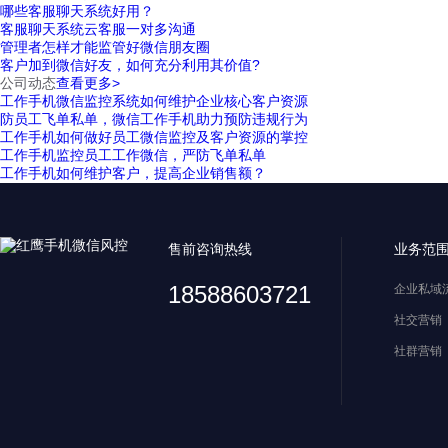
哪些客服聊天系统好用？
客服聊天系统云客服一对多沟通
管理者怎样才能监管好微信朋友圈
客户加到微信好友，如何充分利用其价值?
公司动态
查看更多>
工作手机微信监控系统如何维护企业核心客户资源
防员工飞单私单，微信工作手机助力预防违规行为
工作手机如何做好员工微信监控及客户资源的掌控
工作手机监控员工工作微信，严防飞单私单
工作手机如何维护客户，提高企业销售额？
售前咨询热线
业务范
18588603721
企业私域
社交营销
社群营销