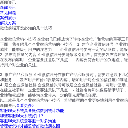
新闻资讯
红鹰工作手机
新闻资讯
首页
视频介绍
红鹰功能
云客服
常见问题
案例展示
解决方案
微信前端开发必知的几个技巧
企业微信营销小技巧 企业微信已经成为了许多企业推广和营销的重要工
下面，我介绍几个企业微信营销的小技巧： 1. 建立企业微信账号 企业
威性，能够吸引用户的注意力； - 企业微信账号要有一定的活跃度，能
2. 发布高质量的内容 企业微信账号要能够吸引用户，首先要发布高质量
在发布内容时，企业需要注意以下几点： - 内容要符合用户的兴趣点，能
持用户对企业的关注。
3. 推广产品和服务 企业微信账号在推广产品和服务时，需要注意以下几
和服务； - 发布用户评价和反馈等内容，增加用户对企业的信任度和满
4. 建立企业微信社群 企业微信账号可以建立企业微信社群，与用户互
在建立社群时，企业需要注意以下几点： - 社群名称和头像要清晰明了，
业性和权威性，能够为企业带来一定的曝光度和信任度。
以上就是几个企业微信营销小技巧，希望能帮助企业更好地利用企业微信
新闻资讯
查看更多>
客服聊天系统具备微信数据统计功能
哪些客服聊天系统好用？
客服聊天系统云客服一对多沟通
管理者怎样才能监管好微信朋友圈