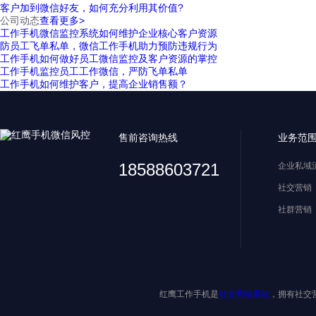
客户加到微信好友，如何充分利用其价值?
公司动态
查看更多>
工作手机微信监控系统如何维护企业核心客户资源
防员工飞单私单，微信工作手机助力预防违规行为
工作手机如何做好员工微信监控及客户资源的掌控
工作手机监控员工工作微信，严防飞单私单
工作手机如何维护客户，提高企业销售额？
售前咨询热线
业务范
18588603721
企业私域
社交营销
社群营销
红鹰工作手机是
社交营销系统
，拥有社交