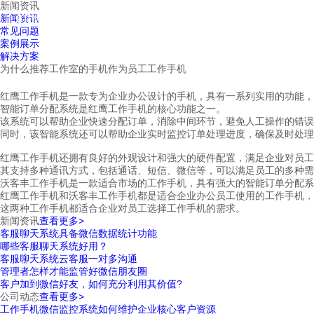
新闻资讯
红鹰工作手机
新闻资讯
首页
视频介绍
红鹰功能
云客服
常见问题
案例展示
解决方案
为什么推荐工作室的手机作为员工工作手机
红鹰工作手机是一款专为企业办公设计的手机，具有一系列实用的功能，
智能订单分配系统是红鹰工作手机的核心功能之一。
该系统可以帮助企业快速分配订单，消除中间环节，避免人工操作的错误
同时，该智能系统还可以帮助企业实时监控订单处理进度，确保及时处理
红鹰工作手机还拥有良好的外观设计和强大的硬件配置，满足企业对员工
其支持多种通讯方式，包括通话、短信、微信等，可以满足员工的多种需
沃客丰工作手机是一款适合市场的工作手机，具有强大的智能订单分配系
红鹰工作手机和沃客丰工作手机都是适合企业办公员工使用的工作手机，
这两种工作手机都适合企业对员工选择工作手机的需求。
新闻资讯
查看更多>
客服聊天系统具备微信数据统计功能
哪些客服聊天系统好用？
客服聊天系统云客服一对多沟通
管理者怎样才能监管好微信朋友圈
客户加到微信好友，如何充分利用其价值?
公司动态
查看更多>
工作手机微信监控系统如何维护企业核心客户资源