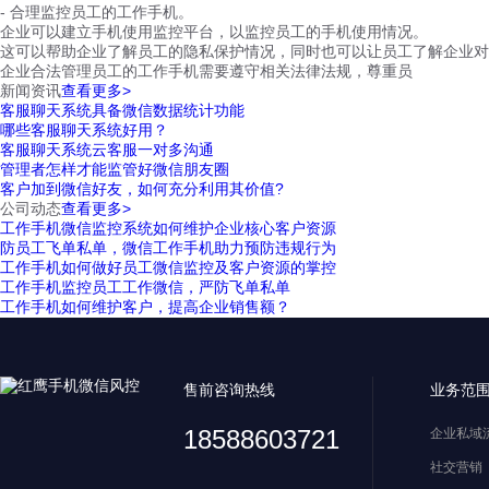
- 合理监控员工的工作手机。
企业可以建立手机使用监控平台，以监控员工的手机使用情况。
这可以帮助企业了解员工的隐私保护情况，同时也可以让员工了解企业对
企业合法管理员工的工作手机需要遵守相关法律法规，尊重员
新闻资讯
查看更多>
客服聊天系统具备微信数据统计功能
哪些客服聊天系统好用？
客服聊天系统云客服一对多沟通
管理者怎样才能监管好微信朋友圈
客户加到微信好友，如何充分利用其价值?
公司动态
查看更多>
工作手机微信监控系统如何维护企业核心客户资源
防员工飞单私单，微信工作手机助力预防违规行为
工作手机如何做好员工微信监控及客户资源的掌控
工作手机监控员工工作微信，严防飞单私单
工作手机如何维护客户，提高企业销售额？
售前咨询热线
业务范
18588603721
企业私域
社交营销