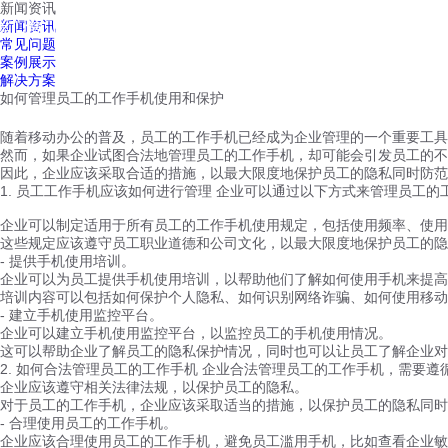
新闻资讯
红鹰工作手机
新闻资讯
首页
视频介绍
红鹰功能
云客服
常见问题
案例展示
解决方案
如何管理员工的工作手机使用和保护
随着移动办公的普及，员工的工作手机已经成为企业管理的一个重要工具
然而，如果企业试图合法地管理员工的工作手机，却可能会引发员工的不
因此，企业应该采取合适的措施，以最大限度地保护员工的隐私同时防范
1. 员工工作手机应该如何进行管理 企业可以通过以下方式来管理员工的工
企业可以制定适用于所有员工的工作手机使用规定，包括使用频率、使用
这些规定应该遵守员工职业道德和公司文化，以最大限度地保护员工的隐
- 提供手机使用培训。
企业可以为员工提供手机使用培训，以帮助他们了解如何使用手机来提高
培训内容可以包括如何保护个人隐私、如何识别网络诈骗、如何使用移动
- 建立手机使用监控平台。
企业可以建立手机使用监控平台，以监控员工的手机使用情况。
这可以帮助企业了解员工的隐私保护情况，同时也可以让员工了解企业对
2. 如何合法管理员工的工作手机 企业合法管理员工的工作手机，需要遵循
企业应该遵守相关法律法规，以保护员工的隐私。
对于员工的工作手机，企业应该采取适当的措施，以保护员工的隐私同时
- 合理使用员工的工作手机。
企业应该合理使用员工的工作手机，避免员工滥用手机，比如查看企业敏