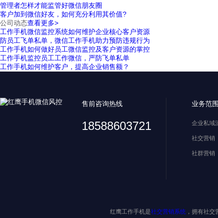
管理者怎样才能监管好微信朋友圈
客户加到微信好友，如何充分利用其价值?
公司动态
查看更多>
工作手机微信监控系统如何维护企业核心客户资源
防员工飞单私单，微信工作手机助力预防违规行为
工作手机如何做好员工微信监控及客户资源的掌控
工作手机监控员工工作微信，严防飞单私单
工作手机如何维护客户，提高企业销售额？
售前咨询热线
业务范
18588603721
企业私域
社交营销
社群营销
红鹰工作手机是
社交营销系统
，拥有社交