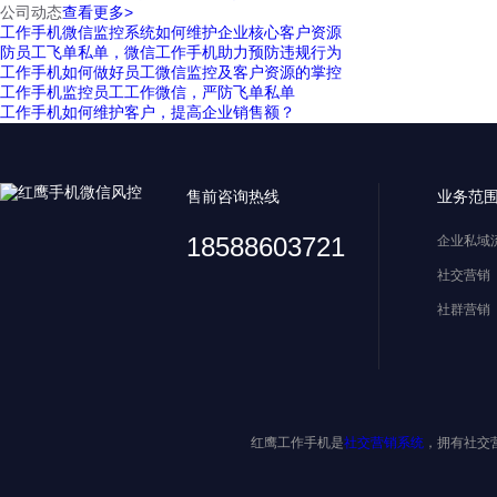
公司动态
查看更多>
工作手机微信监控系统如何维护企业核心客户资源
防员工飞单私单，微信工作手机助力预防违规行为
工作手机如何做好员工微信监控及客户资源的掌控
工作手机监控员工工作微信，严防飞单私单
工作手机如何维护客户，提高企业销售额？
售前咨询热线
业务范
18588603721
企业私域
社交营销
社群营销
红鹰工作手机是
社交营销系统
，拥有社交