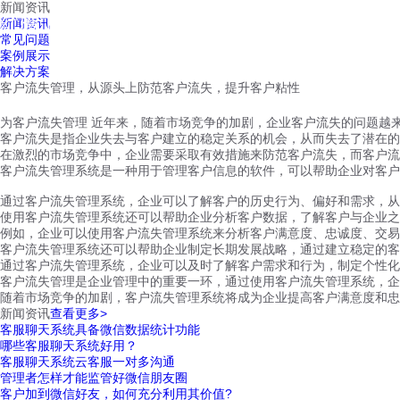
新闻资讯
红鹰工作手机
新闻资讯
首页
视频介绍
红鹰功能
云客服
常见问题
案例展示
解决方案
客户流失管理，从源头上防范客户流失，提升客户粘性
为客户流失管理 近年来，随着市场竞争的加剧，企业客户流失的问题越
客户流失是指企业失去与客户建立的稳定关系的机会，从而失去了潜在的
在激烈的市场竞争中，企业需要采取有效措施来防范客户流失，而客户流
客户流失管理系统是一种用于管理客户信息的软件，可以帮助企业对客户
通过客户流失管理系统，企业可以了解客户的历史行为、偏好和需求，从
使用客户流失管理系统还可以帮助企业分析客户数据，了解客户与企业之
例如，企业可以使用客户流失管理系统来分析客户满意度、忠诚度、交易
客户流失管理系统还可以帮助企业制定长期发展战略，通过建立稳定的客
通过客户流失管理系统，企业可以及时了解客户需求和行为，制定个性化
客户流失管理是企业管理中的重要一环，通过使用客户流失管理系统，企
随着市场竞争的加剧，客户流失管理系统将成为企业提高客户满意度和忠
新闻资讯
查看更多>
客服聊天系统具备微信数据统计功能
哪些客服聊天系统好用？
客服聊天系统云客服一对多沟通
管理者怎样才能监管好微信朋友圈
客户加到微信好友，如何充分利用其价值?