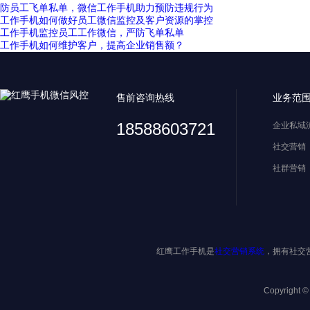
防员工飞单私单，微信工作手机助力预防违规行为
工作手机如何做好员工微信监控及客户资源的掌控
工作手机监控员工工作微信，严防飞单私单
工作手机如何维护客户，提高企业销售额？
售前咨询热线
业务范
18588603721
企业私域
社交营销
社群营销
红鹰工作手机是
社交营销系统
，拥有社交
Copyright