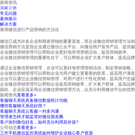
新闻资讯
红鹰工作手机
新闻资讯
首页
视频介绍
红鹰功能
云客服
常见问题
案例展示
解决方案
善用微信进行产品营销的方法论
微信已成为许多企业和商家营销的重要渠道，而企业微信营销管理方法则
微信营销方法是指企业通过微信公众平台，向微信用户宣传产品、提供服
企业微信营销管理可以帮助企业更好地管理营销活动，提高营销效率。
企业微信营销管理的重要性在于，可以帮助企业扩大客户群体，提高品牌
通过企业微信营销管理，企业可以更好地管理营销活动，制定营销策略，
企业微信营销管理可以帮助企业与用户建立更紧密的联系，提高用户满意
企业可以通过企业微信营销管理，对用户进行个性化营销，提高用户忠诚
企业微信营销管理可以帮助企业提高营销效率，扩大客户群体，提高品牌
因此，企业应该采用企业微信营销管理方法，以充分利用微信平台的优势
新闻资讯
查看更多>
客服聊天系统具备微信数据统计功能
哪些客服聊天系统好用？
客服聊天系统云客服一对多沟通
管理者怎样才能监管好微信朋友圈
客户加到微信好友，如何充分利用其价值?
公司动态
查看更多>
工作手机微信监控系统如何维护企业核心客户资源