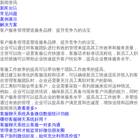
新闻资讯
红鹰工作手机
新闻资讯
首页
视频介绍
红鹰功能
云客服
常见问题
案例展示
解决方案
客户服务管理塑造服务品牌、提升竞争力的法宝
客户服务管理是塑造服务品牌、提升竞争力的法宝。
企业可以通过对客服团队进行有效的管理来提高其工作效率和服务质量，
主管可以统一设置客服公共快捷语，客服话术标准话流程化，新员工入职
这些措施可以帮助企业快速提升客户转化率，提高企业整体服务水平。
客服工作效率的提高可以带动整个团队工作效率的提高。
通过建立标准化的客服流程和话术，可以确保新员工快速适应并投入到客
在管理客服团队时，企业还需要关注员工离职对客户的影响。
员工离职可能会带走客户，企业需要采取一系列措施来应对这种情况。
例如，企业可以提供培训，确保新员工具备与现有客户沟通的能力，同时
客户服务管理可以提高企业的整体服务水平，提高员工工作效率，并塑造
通过有效的管理，企业可以提高客户满意度和忠诚度，增加业绩和品牌价
新闻资讯
查看更多>
客服聊天系统具备微信数据统计功能
哪些客服聊天系统好用？
客服聊天系统云客服一对多沟通
管理者怎样才能监管好微信朋友圈
客户加到微信好友，如何充分利用其价值?