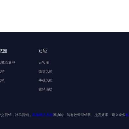
范围
功能
私域流量池
云客服
营销
微信风控
营销
手机风控
营销辅助
社交营销，社群营销，
客服聊天系统
等功能，能有效管理销售、提高效率，建立企业
私