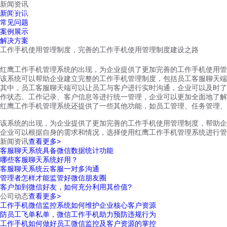
新闻资讯
红鹰工作手机
新闻资讯
首页
视频介绍
红鹰功能
云客服
常见问题
案例展示
解决方案
工作手机使用管理制度，完善的工作手机使用管理制度建设之路
红鹰工作手机管理系统的出现，为企业提供了更加完善的工作手机使用管
该系统可以帮助企业建立完整的工作手机管理制度，包括员工客服聊天端
其中，员工客服聊天端可以让员工与客户进行实时沟通，企业可以及时了
作状态、工作记录、客户信息等进行统一管理，企业可以更加全面地了解
红鹰工作手机管理系统还提供了一些其他功能，如员工管理、任务管理、
该系统的出现，为企业提供了更加完善的工作手机使用管理制度，帮助企
企业可以根据自身的需求和情况，选择使用红鹰工作手机管理系统进行管
新闻资讯
查看更多>
客服聊天系统具备微信数据统计功能
哪些客服聊天系统好用？
客服聊天系统云客服一对多沟通
管理者怎样才能监管好微信朋友圈
客户加到微信好友，如何充分利用其价值?
公司动态
查看更多>
工作手机微信监控系统如何维护企业核心客户资源
防员工飞单私单，微信工作手机助力预防违规行为
工作手机如何做好员工微信监控及客户资源的掌控