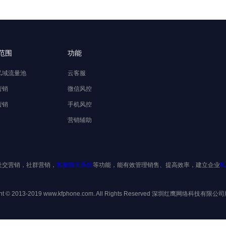
范围
功能
私域流量池
云客服
营销
微信风控
营销
手机风控
营销辅助
社交营销，社群营销，
客服聊天系统
等功能，能有效管理销售、提高效率，建立企业
私
ght © 2013-2019 www.kfphone.com. All Rights Reserved 深圳红鹰网络科技有