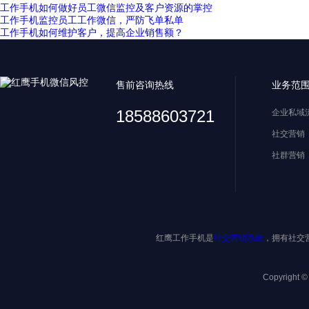
工作手机如何做好员工微信监控及客户资源的掌控
工作手机监控员工工作微信，严防飞单私单
工作手机如何维护客户，提高企业销售额？
售前咨询热线
业务范
18588603721
企业私域
社交营销
社群营销
红鹰工作手机是
社交营销系统
，拥有社交
Copyright