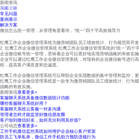
新闻资讯
红鹰工作手机
新闻资讯
首页
视频介绍
红鹰功能
云客服
常见问题
案例展示
解决方案
微信怎么统一管理，从管理角度看待，“统一”四个字高效领导力
红鹰工作企业微信管理系统为微营销团队员工绩效统计、行为规范而开发
2. 红鹰工作企业微信管理系统 红鹰工作企业微信管理系统的“统一”四个
企业微信账号统一管理，意味着企业可以更好地实现营销战略的有效实施
企业可以通过红鹰工作企业微信管理系统，对现有的企业微信账号进行高
程，提高客户满意度和忠诚度。
红鹰工作企业微信管理系统可以帮助企业实现数据的集中管理和监控，更
红鹰工作企业微信管理系统是一款专为微营销团队员工绩效统计、行为规
战略的有效实施。
新闻资讯
查看更多>
客服聊天系统具备微信数据统计功能
哪些客服聊天系统好用？
客服聊天系统云客服一对多沟通
管理者怎样才能监管好微信朋友圈
客户加到微信好友，如何充分利用其价值?
公司动态
查看更多>
工作手机微信监控系统如何维护企业核心客户资源
防员工飞单私单，微信工作手机助力预防违规行为