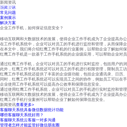
新闻资讯
红鹰工作手机
新闻资讯
首页
视频介绍
红鹰功能
云客服
常见问题
案例展示
解决方案
企业工作手机，如何保证信息安全？
移动互联网和大数据技术的发展，使得企业工作手机成为了企业提高办公
在工作手机系统中，企业可以对员工的手机进行监控和管理，从而保障企
在本文中，我们将介绍红鹰工作手机的行业案例，以帮助企业了解如何保
红鹰工作手机是一款基于工作手机系统的企业级应用，可以帮助企业对员
通过红鹰工作手机，企业可以对员工的手机进行实时监控，包括用户的浏
此外，红鹰工作手机系统还可以对员工的手机进行权限管理，限制员工访
红鹰工作手机系统还提供了丰富的企业级功能，包括企业通讯录、日历、
同时，红鹰工作手机系统还可以实现员工之间的协作，例如员工可以在手
企业使用工作手机系统可以提高办公效率和保障信息安全。
通过使用红鹰工作手机系统，企业可以对员工的手机进行实时监控和管理
移动互联网和大数据技术的发展，使得企业工作手机成为了企业提高办公
红鹰工作手机行业案例可以帮助企业了解如何保障信息安全。
新闻资讯
查看更多>
客服聊天系统具备微信数据统计功能
哪些客服聊天系统好用？
客服聊天系统云客服一对多沟通
管理者怎样才能监管好微信朋友圈