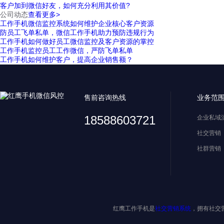
客户加到微信好友，如何充分利用其价值?
公司动态
查看更多>
工作手机微信监控系统如何维护企业核心客户资源
防员工飞单私单，微信工作手机助力预防违规行为
工作手机如何做好员工微信监控及客户资源的掌控
工作手机监控员工工作微信，严防飞单私单
工作手机如何维护客户，提高企业销售额？
售前咨询热线
业务范
18588603721
企业私域
社交营销
社群营销
红鹰工作手机是
社交营销系统
，拥有社交