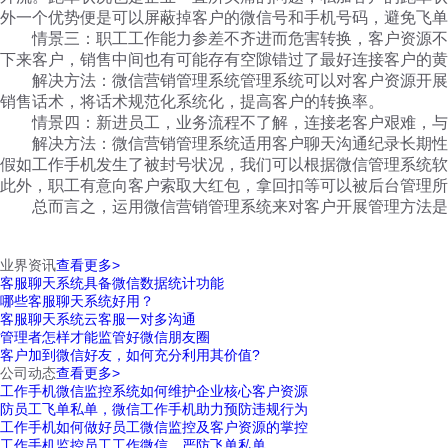
外一个优势便是可以屏蔽掉客户的微信号和手机号码，避免飞单
情景三：职工工作能力参差不齐进而危害转换，客户资源不太
下来客户，销售中间也有可能存有空隙错过了最好连接客户的黄
解决方法：微信营销管理系统管理系统可以对客户资源开展精
销售话术，将话术规范化系统化，提高客户的转换率。
情景四：新进员工，业务流程不了解，连接老客户艰难，与此
解决方法：微信营销管理系统适用客户聊天沟通纪录长期性储
假如工作手机发生了被封号状况，我们可以根据微信管理系统软
此外，职工有意向客户索取大红包，拿回扣等可以被后台管理所
总而言之，运用微信营销管理系统来对客户开展管理方法是
业界资讯
查看更多>
客服聊天系统具备微信数据统计功能
哪些客服聊天系统好用？
客服聊天系统云客服一对多沟通
管理者怎样才能监管好微信朋友圈
客户加到微信好友，如何充分利用其价值?
公司动态
查看更多>
工作手机微信监控系统如何维护企业核心客户资源
防员工飞单私单，微信工作手机助力预防违规行为
工作手机如何做好员工微信监控及客户资源的掌控
工作手机监控员工工作微信，严防飞单私单