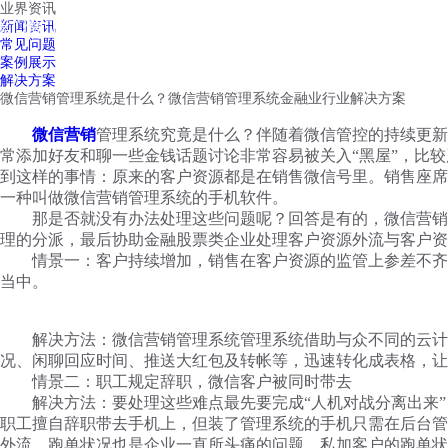
业界资讯
红鹰工作手机
新闻资讯
首页
视频介绍
红鹰功能
云客服
常见问题
案例展示
解决方案
微信营销管理系统是什么？微信营销管理系统金融业行业解决方案
微信营销
管理系统究竟是什么？伴随着微信管控的持续更
常添加好友和聊一些金钱话题讨论非常容易被关入
“
黑屋
”
，比较
到这样的事情：原来的客户资源都是在销售微信号里。销售座席
一种叫做微信营销管理系统的手机软件。
那是否就没有办法处理这些问题呢？回答是有的，微信营销管
理的分派，最后协助金融股票类企业处理客户资源外流与客户资
情景一：客户持续增加，销售在客户资源的监管上参差不齐，
当中。
解决方法：微信营销管理系统管理系统借助与众不同的云计算
况、闲聊回应时间、推送大红包及转帐等，迅速转化成表格，让
情景二：职工规定辞职，微信客户被同时带去
解决方法：要处理这些难点最先要完成
“
人机对战分离出来
”
职工擅自辞职带去手机上，但装了管理系统的手机只需在后台管
外流。跑单状况也是企业一直所头痛的问题，私加客户的跑单状