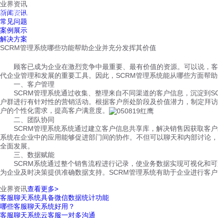
业界资讯
红鹰工作手机
新闻资讯
首页
视频介绍
红鹰功能
云客服
常见问题
案例展示
解决方案
SCRM管理系统哪些功能帮助企业并充分发挥其价值
顾客已成为企业在激烈竞争中最重要、最有价值的资源。可以说，客
代企业管理和发展的重要工具。因此，SCRM管理系统能从哪些方面帮助
一、客户管理
SCRM管理系统通过收集、整理来自不同渠道的客户信息，沉淀到SC
户群进行有针对性的营销活动。根据客户所处阶段及价值潜力，制定拜访
户的个性化需求，提高客户满意度。
二、团队协同
SCRM管理系统系统通过建立客户信息共享库，解决销售因获取客户线
系统在企业中的应用能够促进部门间的协作。不但可以聊天和内部讨论，
全面发展。
三、数据赋能
SCRM系统通过整个销售流程进行记录，使业务数据实现可视化和可
为企业及时决策提供准确数据支持。SCRM管理系统有助于企业进行客
业界资讯
查看更多>
客服聊天系统具备微信数据统计功能
哪些客服聊天系统好用？
客服聊天系统云客服一对多沟通