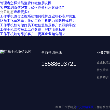
管理者怎样才能监管好微信朋友圈
客户加到微信好友，如何充分利用其价值?
公司动态
查看更多>
工作手机微信监控系统如何维护企业核心客户资源
防员工飞单私单，微信工作手机助力预防违规行为
工作手机如何做好员工微信监控及客户资源的掌控
工作手机监控员工工作微信，严防飞单私单
工作手机如何维护客户，提高企业销售额？
售前咨询热线
业务范
18588603721
企业私域
社交营销
社群营销
红鹰工作手机是
社交营销系统
，拥有社交