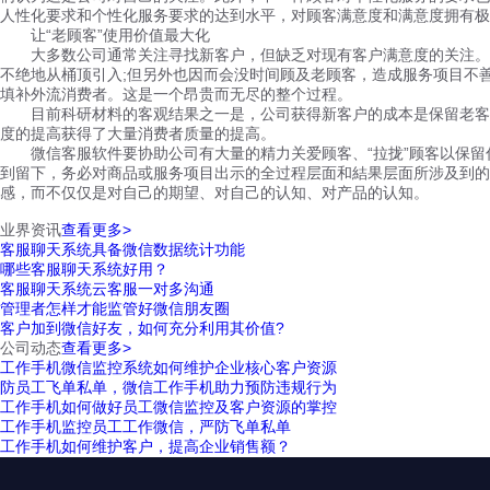
人性化要求和个性化服务要求的达到水平，对顾客满意度和满意度拥有极
让“老顾客”使用价值最大化
大多数公司通常关注寻找新客户，但缺乏对现有客户满意度的关注。有
不绝地从桶顶引入;但另外也因而会没时间顾及老顾客，造成服务项目不
填补外流消费者。这是一个昂贵而无尽的整个过程。
目前科研材料的客观结果之一是，公司获得新客户的成本是保留老客户
度的提高获得了大量消费者质量的提高。
微信客服软件要协助公司有大量的精力关爱顾客、“拉拢”顾客以保留
到留下，务必对商品或服务项目出示的全过程层面和結果层面所涉及到的
感，而不仅仅是对自己的期望、对自己的认知、对产品的认知。
业界资讯
查看更多>
客服聊天系统具备微信数据统计功能
哪些客服聊天系统好用？
客服聊天系统云客服一对多沟通
管理者怎样才能监管好微信朋友圈
客户加到微信好友，如何充分利用其价值?
公司动态
查看更多>
工作手机微信监控系统如何维护企业核心客户资源
防员工飞单私单，微信工作手机助力预防违规行为
工作手机如何做好员工微信监控及客户资源的掌控
工作手机监控员工工作微信，严防飞单私单
工作手机如何维护客户，提高企业销售额？