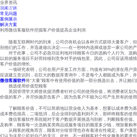
业界资讯
红鹰工作手机
新闻资讯
首页
视频介绍
红鹰功能
云客服
常见问题
案例展示
解决方案
利用微信客服软件挖掘客户价值提高企业利润
随着互联网时代的到来，公司仍有机会以各种方式获得大量客户，但此
别他们的工作，并迅速做出决定——在一秒钟内选择或放弃一家公司的产
对于此事，公司不必急功近利地对待顾客今日的选购个人行为、选购总
以前的服务项目不好而转移到竞争对手的钱包里。因此，公司应该用感情
客户价值的增长。
一项研究表明，公司在用户开发工作方面，均值有38%的潜在用户浪
应该建立意识到，在巨大的数据库查询中，不是每个人都能成为客户，并
微信客服软件
将“大量”顾客中有使用价值的那一部分挑选出去，并让她
挑选使用价值型顾客
英国管理学大师曾依据消费者针对公司的使用价值，将消费者区划为三
价值的客户，并尽快抛弃负客户，因为负客户不能为公司产生所有的使用
了解顾客价值，不可以简易地以营业收入为基本，想要以成本费为基本
成本费也很高，二项抵消，后企业得到的盈利则不大，那样终顾客的使用
微信客服软件系统能对于客户数据开展挑选与剖析，判断顾客价值。系
及购率，顾客每一次选购某类商品或服务项目的额度多少钱，增加量购率
从顾客的视角而言，顾客对分组管理也存有着潜在性规定。客户满意度
们认为这是公司对自己的关注。此外，不一样顾客对个性化服务的要求也