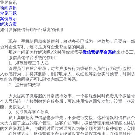
业界资讯
红鹰工作手机
新闻资讯
首页
视频介绍
红鹰功能
云客服
常见问题
案例展示
解决方案
如何发挥微信营销平台系统的作用
现在，手机使用越来越便利，移动办公已成为一种趋势，只要有一部手
否对企业有利，这将是所有企业都面临的问题。
那这个问题怎样解决呢?这时候你就需要
微信营销平台系统
来对员工
微信营销平台系统的作用：
1、规范管理工作人员
管理员可在后台登录，对客户服务行为或销售人员的行为进行监控，并
入敏感行为，并将其删除，删掉联系人，收红包等后台实时预警，时刻防
智能管理的同事还可以融洽内部工作关系。
2、提升营销效率
大大提高了微客服的日常接待效率。一个客服要同时负责几个微信号，
个人号码统一连接到微客户服务后，可以使用快速回复功能，设置一些常
能、更接近人工。
3、长期保存客户信息
员工离职把客户信息也会带走，不会进行交接，这种情况相信在及企业
大大方便了企业的客户管理。当客户访问时，微信管理系统将智能地将访
的客户资源流失。与此同时通过对话可以为每个顾客添加多种标签，实现
在这些方面，微信营销平台系统可以充分发挥其作用，在信息时代，微