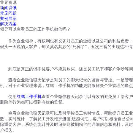
业界资讯
红鹰工作手机
新闻资讯
首页
视频介绍
红鹰功能
云客服
常见问题
案例展示
解决方案
领导可以查看员工的工作手机微信吗？
作为企业领导，有权利也有义务对员工的业绩以及公司的利益负责，
候头一天说的大客户，却又莫名其妙的
“死掉了”，五次三番的出现这种
到底是真正的谈不拢客户不愿意购买，还是员工私下和客户争吵等问
查看企业微信聊天记录是对员工的聊天记录的监督与管控。一是管理
机，对于企业管理来说，红鹰工作手机的功能更能够解决企业管理的痛点
使用
红鹰工作手机
查看企业微信聊天记录可以有效的避免员工给客户
删除等行为都可以得到有效的监督。
查看企业微信聊天记录可以及时掌控员工实时情况，帮助提升员工业
数，实时统计，了解员工开发维护进度;敏感词汇，客户可以根据自己公
除重要客户，系统会统计并及时追踪到被删粉丝的详细信息和资料，及时
户损失。