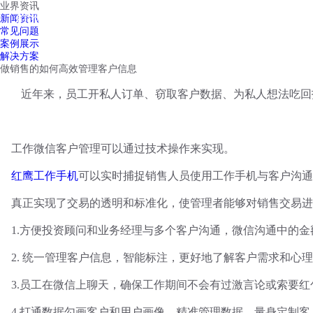
业界资讯
红鹰工作手机
新闻资讯
首页
视频介绍
红鹰功能
云客服
常见问题
案例展示
解决方案
做销售的如何高效管理客户信息
近年来，员工开私人订单、窃取客户数据、为私人想法吃回
工作微信客户管理可以通过技术操作来实现。
红鹰工作手机
可以实时捕捉销售人员使用工作手机与客户沟通
真正实现了交易的透明和标准化，使管理者能够对销售交易进
1.方便投资顾问和业务经理与多个客户沟通，微信沟通中的
2. 统一管理客户信息，智能标注，更好地了解客户需求和心
3.员工在微信上聊天，确保工作期间不会有过激言论或索要红
4.打通数据勾画客户和用户画像，精准管理数据，量身定制客