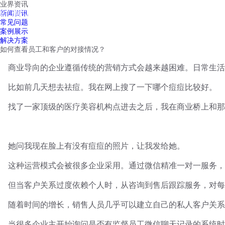
业界资讯
红鹰工作手机
新闻资讯
首页
视频介绍
红鹰功能
云客服
常见问题
案例展示
解决方案
如何查看员工和客户的对接情况？
商业导向的企业遵循传统的营销方式会越来越困难。日常生活
比如前几天想去祛痘。我在网上搜了一下哪个痘痘比较好。
找了一家顶级的医疗美容机构点进去之后，我在商业桥上和那
她问我现在脸上有没有痘痘的照片，让我发给她。
这种运营模式会被很多企业采用。通过微信精准一对一服务，
但当客户关系过度依赖个人时，从咨询到售后跟踪服务，对每
随着时间的增长，销售人员几乎可以建立自己的私人客户关系
当很多企业主开始询问是否有监督员工微信聊天记录的系统时