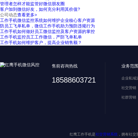
管理者怎样才能监管好微信朋友圈
客户加到微信好友，如何充分利用其价值?
公司动态
查看更多>
工作手机微信监控系统如何维护企业核心客户资源
防员工飞单私单，微信工作手机助力预防违规行为
工作手机如何做好员工微信监控及客户资源的掌控
工作手机监控员工工作微信，严防飞单私单
工作手机如何维护客户，提高企业销售额？
售前咨询热线
业务范
18588603721
企业私域
社交营销
社群营销
红鹰工作手机是
社交营销系统
，拥有社交