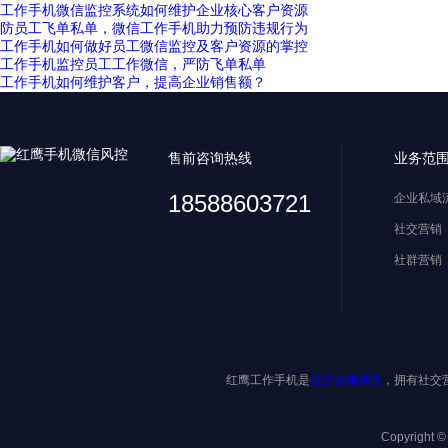
工作手机微信监控系统如何维护企业核心客户资源
防员工飞单私单，微信工作手机助力预防违规行为
工作手机如何做好员工微信监控及客户资源的掌控
工作手机监控员工工作微信，严防飞单私单
工作手机如何维护客户，提高企业销售额？
售前咨询热线
业务范
18588603721
企业私域
社交营销
社群营销
红鹰工作手机是
社交营销系统
，拥有社交
Copyright