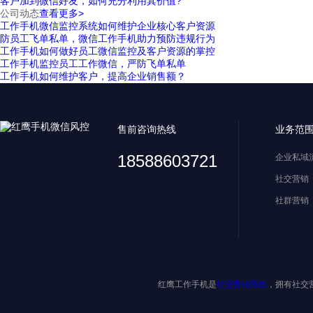
客户加到微信好友，如何充分利用其价值?
公司动态
查看更多>
工作手机微信监控系统如何维护企业核心客户资源
防员工飞单私单，微信工作手机助力预防违规行为
工作手机如何做好员工微信监控及客户资源的掌控
工作手机监控员工工作微信，严防飞单私单
工作手机如何维护客户，提高企业销售额？
售前咨询热线
业务范
18588603721
企业私域
社交营销
社群营销
红鹰工作手机是
社交营销系统
，拥有社交