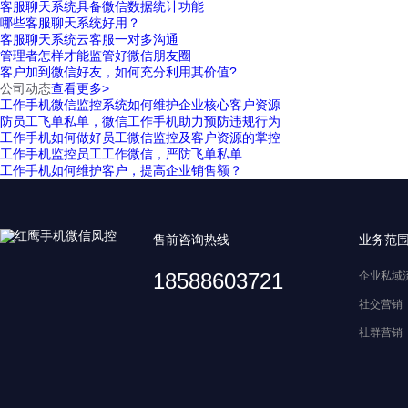
客服聊天系统具备微信数据统计功能
哪些客服聊天系统好用？
客服聊天系统云客服一对多沟通
管理者怎样才能监管好微信朋友圈
客户加到微信好友，如何充分利用其价值?
公司动态
查看更多>
工作手机微信监控系统如何维护企业核心客户资源
防员工飞单私单，微信工作手机助力预防违规行为
工作手机如何做好员工微信监控及客户资源的掌控
工作手机监控员工工作微信，严防飞单私单
工作手机如何维护客户，提高企业销售额？
售前咨询热线
业务范
18588603721
企业私域
社交营销
社群营销