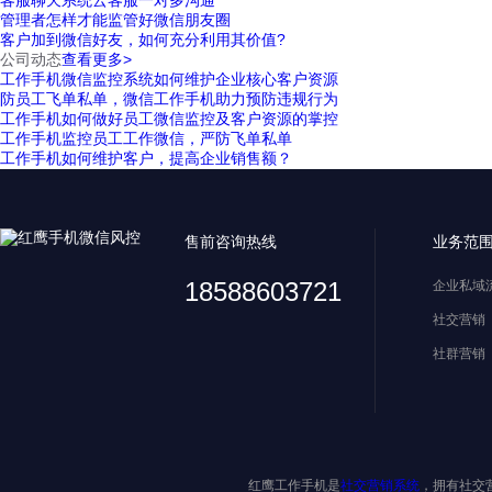
客服聊天系统云客服一对多沟通
管理者怎样才能监管好微信朋友圈
客户加到微信好友，如何充分利用其价值?
公司动态
查看更多>
工作手机微信监控系统如何维护企业核心客户资源
防员工飞单私单，微信工作手机助力预防违规行为
工作手机如何做好员工微信监控及客户资源的掌控
工作手机监控员工工作微信，严防飞单私单
工作手机如何维护客户，提高企业销售额？
售前咨询热线
业务范
18588603721
企业私域
社交营销
社群营销
红鹰工作手机是
社交营销系统
，拥有社交