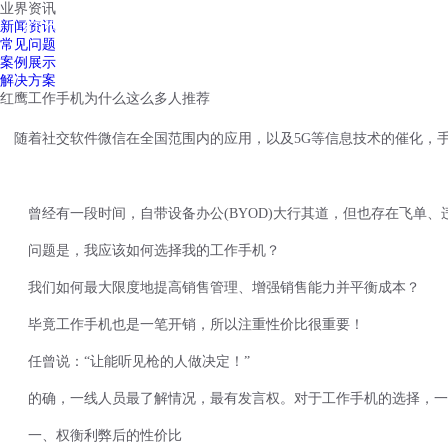
业界资讯
红鹰工作手机
新闻资讯
首页
视频介绍
红鹰功能
云客服
常见问题
案例展示
解决方案
红鹰工作手机为什么这么多人推荐
随着社交软件微信在全国范围内的应用，以及
5G等信息技术的催化，
曾经有一段时间，自带设备办公
(BYOD)大行其道，但也存在飞
问题是，我应该如何选择我的工作
手机
？
我们如何最大限度地提高销售管理、增强销售能力并平衡成本？
毕竟
工作手机也是一笔开销
，所以注重性价比很重要！
任曾说：
“让能听见枪的人做决定！”
的确，一线人员最了解情况，最有发言权。对于工作手机的选择，一
一、权衡利弊后的性价比