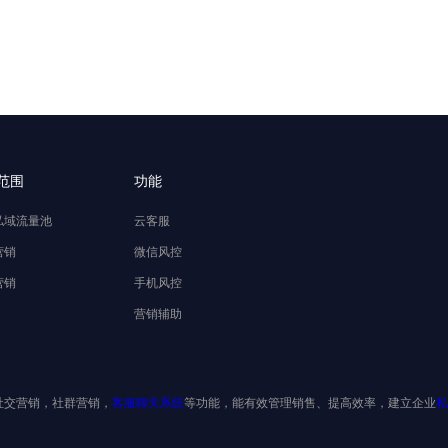
范围
功能
私域流量池
云客服
营销
微信风控
营销
手机风控
营销辅助
社交营销，社群营销，
客服聊天系统
等功能，能有效管理销售、提高效率，建立企业
私