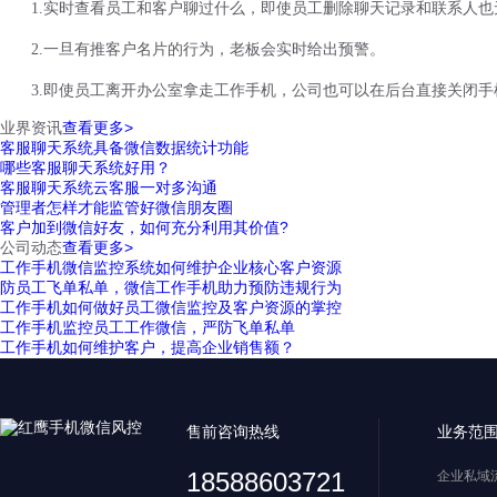
1.实时查看员工和客户聊过什么，即使员工删除聊天记录和联系人
2.一旦有推客户名片的行为，老板会实时给出预警。
3.即使员工离开办公室拿走工作手机，公司也可以在后台直接关闭手
业界资讯
查看更多>
客服聊天系统具备微信数据统计功能
哪些客服聊天系统好用？
客服聊天系统云客服一对多沟通
管理者怎样才能监管好微信朋友圈
客户加到微信好友，如何充分利用其价值?
公司动态
查看更多>
工作手机微信监控系统如何维护企业核心客户资源
防员工飞单私单，微信工作手机助力预防违规行为
工作手机如何做好员工微信监控及客户资源的掌控
工作手机监控员工工作微信，严防飞单私单
工作手机如何维护客户，提高企业销售额？
售前咨询热线
业务范
18588603721
企业私域