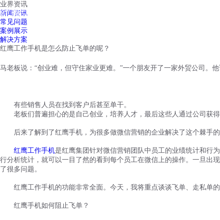
业界资讯
红鹰工作手机
新闻资讯
首页
视频介绍
红鹰功能
云客服
常见问题
案例展示
解决方案
红鹰工作手机是怎么防止飞单的呢？
马老板说：
“创业难，但
守住家业
更难。
”一个朋友开了一家外贸公司。
有些销售人员在找到客户后甚至单干。
老板们普遍担心的是自己创业，培养人才，最后
这些人
通过公司获得
后来了解到了红鹰手机，为很多做微信营销的企业解决了这个棘手的
红鹰工作手机
是红鹰集团针对微信营销团队中员工的业绩统计和行为
行分析统计，就可以一目了然的看到每个员工在微信上的操作。一旦出现
了很多问题。
红鹰工作手机的功能非常全面。今天，我将重点谈谈
飞单、走私单
的
红鹰手机如何阻止飞单？