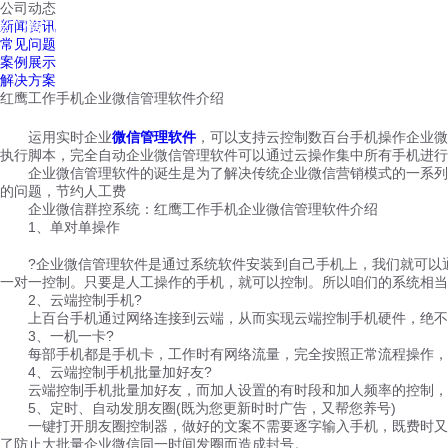
公司动态
红鹰工作手机
新闻资讯
首页
视频介绍
红鹰功能
云客服
常见问题
案例展示
解决方案
红鹰工作手机企业微信管理软件介绍
运用实时企业
微信管理软件
，可以支持云控制数百台手机操作企业微
执行脚本，完全自动企业微信管理软件可以通过云操作集中所有手机进行
企业微信管理软件的诞生是为了解决传统企业微信营销模式的一系列问
的问题，节约人工费
企业微信群控系统：红鹰工作手机企业微信管理软件介绍
1、单对单操作
?企业微信管理软件是通过系统软件安装到自己手机上，我们就可以通
一对一控制。只要是人工操作的手机，就可以控制。所以咱们的系统相当
2、云端控制手机?
上百台手机通过网络连接到云端，从而实现云端控制手机硬件，绝不会
3、一机一卡?
每部手机都是手机卡，工作时有网络流量，完全按照正常流程操作，不使
4、云端控制手机批量加好友?
云端控制手机批量加好友，而加人设置的有时段和加人频率的控制，
5、定时、自动发朋友圈(既为您更新时时广告，又帮您养号)
一键打开朋友圈控制器，做好的文案不需要逐字输入手机，既费时又费
了防止大批量企业微信同一时间发圈而造成封号。