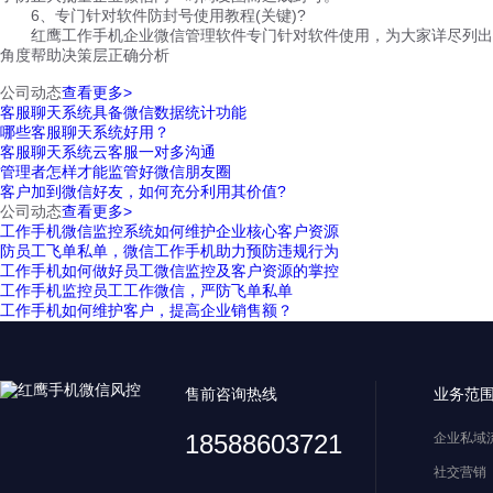
6、专门针对软件防封号使用教程(关键)?
红鹰工作手机企业微信管理软件专门针对软件使用，为大家详尽列出使
角度帮助决策层正确分析
公司动态
查看更多>
客服聊天系统具备微信数据统计功能
哪些客服聊天系统好用？
客服聊天系统云客服一对多沟通
管理者怎样才能监管好微信朋友圈
客户加到微信好友，如何充分利用其价值?
公司动态
查看更多>
工作手机微信监控系统如何维护企业核心客户资源
防员工飞单私单，微信工作手机助力预防违规行为
工作手机如何做好员工微信监控及客户资源的掌控
工作手机监控员工工作微信，严防飞单私单
工作手机如何维护客户，提高企业销售额？
售前咨询热线
业务范
18588603721
企业私域
社交营销