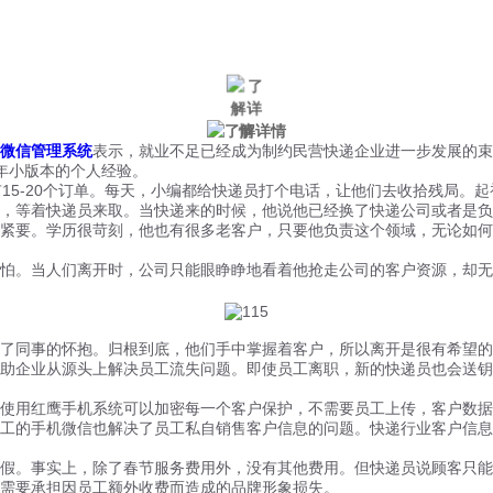
微信风控
手机风控
营销辅助
适用行业
微信管理系统
表示，就业不足已经成为制约民营快递企业进一步发展的束
年小版本的个人经验。
5-20个订单。每天，小编都给快递员打个电话，让他们去收拾残局。
，等着快递员来取。当快递来的时候，他说他已经换了快递公司或者是负
要。学历很苛刻，他也有很多老客户，只要他负责这个领域，无论如何
。当人们离开时，公司只能眼睁睁地看着他抢走公司的客户资源，却无
同事的怀抱。归根到底，他们手中掌握着客户，所以离开是很有希望的。
助企业从源头上解决员工流失问题。即使员工离职，新的快递员也会送钥
用红鹰手机系统可以加密每一个客户保护，不需要员工上传，客户数据
工的手机微信也解决了员工私自销售客户信息的问题。快递行业客户信息
。事实上，除了春节服务费用外，没有其他费用。但快递员说顾客只能
需要承担因员工额外收费而造成的品牌形象损失。