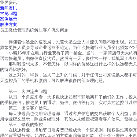
业界资讯
红鹰工作手机
新闻资讯
首页
视频介绍
红鹰功能
云客服
常见问题
案例展示
解决方案
员工微信管理系统解决客户流失问题
伴随着快递业的速发展，民营快递企业人才流失问题不断出现。员工
频繁更换人员会导致企业运营不稳定。为什么快递行业人员变化频繁?今
小编16年来在电力行业获得了第一桶金。当时，一家商店每天大约有1
话给快递员，由微信直接沟通。然后有一天，像往常一样，我填写了表格
那时我没想太多。不管怎样，以同样的价格送出什么样的快递都无关紧
的待遇比较好。
这是对的，毕竟，当人们上升的时候，对于任何公司来说换人都不可怕
天监控员工的手机和微信，可以解决很多内部管理问题。
第一、客户流失问题。
从另一个角度来看，大多数快递员都平静地离开了他们的工作，投入了
的手机微信，推进员工的通话、短信、微信等行为。实时风控监控可以帮
第二、出售客户信息。
每天快递员也使用管理遗漏，通过客户信息的交易获取个人利益，而使
用专业密文显示，除业务经理外，其他人未经授权查看客户信息。监控员
第三、错误的指控
在快递行业，增加节日服务费已经成为一个潜规则。顾客很难辨别真假
理的背景财务统计允许以认证的方式追踪每笔付款。对于企业来说，不再