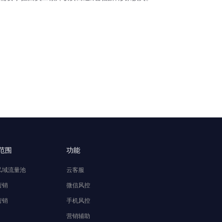
范围
功能
私域流量池
云客服
营销
微信风控
营销
手机风控
营销辅助