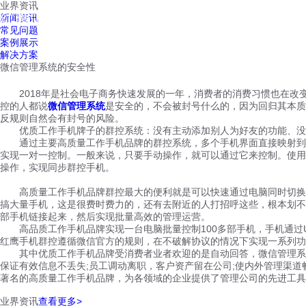
业界资讯
红鹰工作手机
新闻资讯
首页
视频介绍
红鹰功能
云客服
常见问题
案例展示
解决方案
微信管理系统的安全性
2018年是社会电子商务快速发展的一年，消费者的消费习惯也在改
控的人都说
微信管理系统
是安全的，不会被封号什么的，因为回归其本质
反规则自然会有封号的风险。
优质工作手机牌子的群控系统：没有主动添加别人为好友的功能、没有
通过主要高质量工作手机品牌的群控系统，多个手机界面直接映射到计
实现一对一控制。一般来说，只要手动操作，就可以通过它来控制。使用
操作，实现同步群控手机。
高质量工作手机品牌群控最大的便利就是可以快速通过电脑同时切换多
搞大量手机，这是很费时费力的，还有去附近的人打招呼这些，根本划不
部手机链接起来，然后实现批量高效的管理运营。
高品质工作手机品牌实现一台电脑批量控制100多部手机，手机通过U
红鹰手机群控遵循微信官方的规则，在不破解协议的情况下实现一系列功
其中优质工作手机品牌受消费者业者欢迎的是自动回答，微信管理系统
保证有效信息不丢失;员工调动离职，客户资产留在公司;使内外管理渠
著名的高质量工作手机品牌，为各领域的企业提供了管理公司的先进工
业界资讯
查看更多>