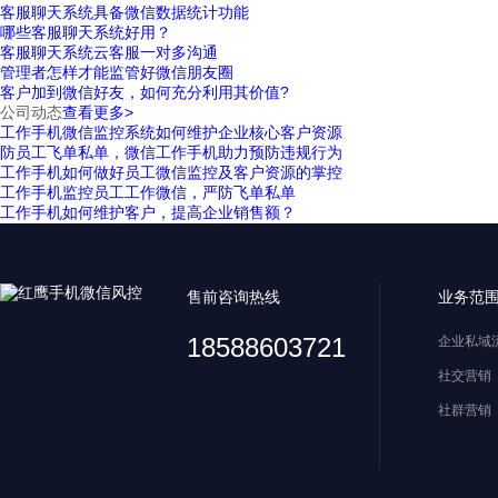
客服聊天系统具备微信数据统计功能
哪些客服聊天系统好用？
客服聊天系统云客服一对多沟通
管理者怎样才能监管好微信朋友圈
客户加到微信好友，如何充分利用其价值?
公司动态
查看更多>
工作手机微信监控系统如何维护企业核心客户资源
防员工飞单私单，微信工作手机助力预防违规行为
工作手机如何做好员工微信监控及客户资源的掌控
工作手机监控员工工作微信，严防飞单私单
工作手机如何维护客户，提高企业销售额？
售前咨询热线
业务范
18588603721
企业私域
社交营销
社群营销