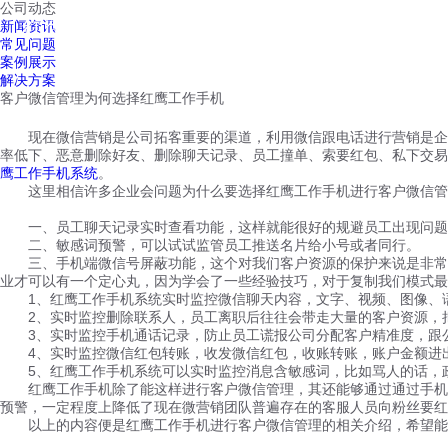
公司动态
红鹰工作手机
新闻资讯
首页
视频介绍
红鹰功能
云客服
常见问题
案例展示
解决方案
客户微信管理为何选择红鹰工作手机
现在微信营销是公司拓客重要的渠道，利用微信跟电话进行营销是企业
率低下、恶意删除好友、删除聊天记录、员工撞单、索要红包、私下交易
鹰工作手机系统
。
这里相信许多企业会问题为什么要选择红鹰工作手机进行客户微信管理
一、员工聊天记录实时查看功能，这样就能很好的规避员工出现问题
二、敏感词预警，可以试试监管员工推送名片给小号或者同行。
三、手机端微信号屏蔽功能，这个对我们客户资源的保护来说是非常重
业才可以有一个定心丸，因为学会了一些经验技巧，对于复制我们模式最
1、红鹰工作手机系统实时监控微信聊天内容，文字、视频、图像、语
2、实时监控删除联系人，员工离职后往往会带走大量的客户资源，把
3、实时监控手机通话记录，防止员工谎报公司分配客户精准度，跟公
4、实时监控微信红包转账，收发微信红包，收账转账，账户金额进出
5、红鹰工作手机系统可以实时监控消息含敏感词，比如骂人的话，政
红鹰工作手机除了能这样进行客户微信管理，其还能够通过通过手机端
预警，一定程度上降低了现在微营销团队普遍存在的客服人员向粉丝要红
以上的内容便是红鹰工作手机进行客户微信管理的相关介绍，希望能