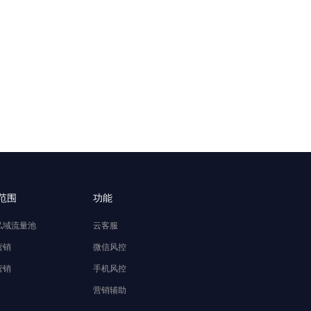
范围
功能
私域流量池
云客服
营销
微信风控
营销
手机风控
营销辅助