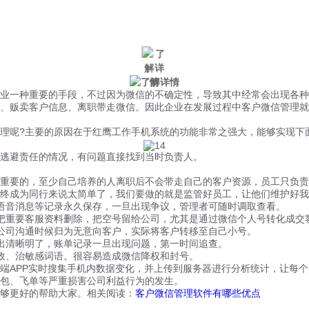
微信风控
手机风控
营销辅助
适用行业
一种重要的手段，不过因为微信的不确定性，导致其中经常会出现各种
、贩卖客户信息、离职带走微信。因此企业在发展过程中客户微信管理就
呢?主要的原因在于红鹰工作手机系统的功能非常之强大，能够实现下
逃避责任的情况，有问题直接找到当时负责人。
要的，至少自己培养的人离职后不会带走自己的客户资源，员工只负责
终成为同行来说太简单了，我们要做的就是监管好员工，让他们维护好我
音消息等记录永久保存，一旦出现争议，管理者可随时调取查看。
重要客服资料删除，把空号留给公司，尤其是通过微信个人号转化成交
司沟通时候归为无意向客户，实际将客户转移至自己小号。
清晰明了，账单记录一旦出现问题，第一时间追查。
、治敏感词语。很容易造成微信降权和封号。
APP实时搜集手机内数据变化，并上传到服务器进行分析统计，让每个
包、飞单等严重损害公司利益行为的发生。
够更好的帮助大家。相关阅读：
客户微信管理软件有哪些优点