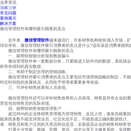
业界资讯
红鹰工作手机
新闻资讯
首页
视频介绍
红鹰功能
云客服
常见问题
案例展示
解决方案
微信管理软件有哪些吸引顾客的卖点
近年来，
微信管理软件
越来越流行，许多销售机构纷纷涌入市场，扩
综合评价。微信管理软件吸引消费者的卖点是什么?这应该是消费者困扰
微信管理软件有哪些吸引顾客的卖点
一、能帮助智能分析现有数据漏斗
微信管理软件有一套数据分析，只要能进入软件内的数据，系统就会自
析所有得到的真实数据。
二、有助于制定合理的营销战略。
微信管理软件吸引消费者的卖点主要包括市场营销战略的制定，不能全
特定时间段的发展状况，从而给予管理者重要参考依据。
三、可评价销售效果和人员表现。
微信管理软件还可以评价销售效果和人员表现，销售是所有企业的重要
里也包括销售员的实际表现。
四、能帮助销售智能管理客户
超过85%的企业将销售管理视为管理销售，反抗人性，激发负能量的C
能系统多数不能支持营业员，社交化也不足，不能形成正确的数据统计。
者、销售员和客户之间的关系流和信息流，全面提高企业的销售和销售管
打通企业管家、商城、官网、资讯、动态分享五大服务系统，实现数