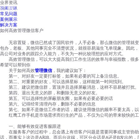
业界资讯
红鹰工作手机
新闻资讯
首页
视频介绍
红鹰功能
云客服
常见问题
案例展示
解决方案
如何高效管理微信客户
无容置疑，微信已然成了国民软件，人手必备，那么微信的管理就变得
包办，老板、其他同事完全不清楚状况，就很容易滋生飞单现象。因此，
高公司对业务的跟踪介入能力，不失为一种比较理想的应对方式。
高效管理微信，可以大大提高我们工作生活的效率与幸福指数，很多人
希望可以帮到你
关于如何高效
管理微信
，我的建议如下：
第一、对好友一定要打标签，如果有必要的写上备注信息。
第二、对重要的好友，可以选择星标，这样能第一时间找到。
第三、建议把微信群，置顶并且选择屏蔽消息，这样不容易被打扰。
第四、退出无意义的群，和删除无意义的好友。
第五、可以选择性的屏蔽朋友圈，如果有必要必要的话
第六、记得经常清理内存，删除不必要的信息
第七、如果不是微信工作者的话，建议使用微信的频率不要太高，以
红鹰工作手机是市场需求而衍生的产品，不仅为公司的带来较快的工作
一、能够有效促进客服跟进
在服务客户的过程中，总会遇上有些客户问题是需要同事或主管协助解
话，而事实上这边是A和B。而后台这端，可区分会话是A还是B发出的，