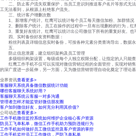
二、防止客户流失双重保护，当员工意识到推送客户名片等形式无法将
工无法看到，从根源上杜绝客户流失。
三、统计客户增删次数
1、新增客户统计。红鹰可以统计每个员工每天微信加粉、加群情况，
2、删除客户统计。员工在操作的过程中一旦有出现删粉的行为，红鹰
3、重复好友统计。红鹰可以统计出公司微信下所有的重复好友。也可
四、实时备份好友资料数据：
粉丝列表及详细信息实时备份，可按各种元素分类查询导出，数据永
五、
防止信息泄露，建立组织架构及员工管理
多级组织构架设置，每级或每个人独立权限分配，让指定的人只能查
红鹰工作手机不仅可以实现对微信营销过程的全面管控，实现对销售的
的深广度进一步延伸，另一方面，又为微信营销管理自动化奠定了理论基
业界资讯
查看更多>
客服聊天系统具备微信数据统计功能
哪些客服聊天系统好用？
客服聊天系统云客服一对多沟通
管理者怎样才能监管好微信朋友圈
客户加到微信好友，如何充分利用其价值?
公司动态
查看更多>
工作手机微信监控系统如何维护企业核心客户资源
防员工飞单私单，微信工作手机助力预防违规行为
工作手机如何做好员工微信监控及客户资源的掌控
工作手机监控员工工作微信，严防飞单私单