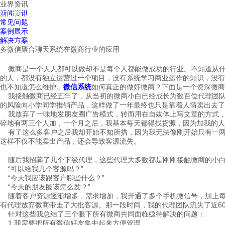
业界资讯
红鹰工作手机
新闻资讯
首页
视频介绍
红鹰功能
云客服
常见问题
案例展示
解决方案
多微信聚合聊天系统在微商行业的应用
微商是一个人人都可以做却不是每个人都能做成功的行业。不知道从什
的人，都没有独立运营过一个项目，没有系统学习商业运作的知识，没有
也不知道怎么维护。
微信系统
如何真正的做好微商？下面是一个资深微商
我接触微商已经五年了，从当初的微商小白已经成长为数百位代理团队
的风险向小学同学推销产品，这样做了一年最终也只是靠着人情卖出去了
我放弃了一味地发朋友圈广告模式，转而用在自媒体上写文章的方式，
碎地有两三个人加，一个月之后，我基本每天都得找货源，因为加我的人7
有了这么多客户之后我却开始不知所措，因为我无法像刚开始只有一两
这样不仅不能卖出产品，还会导致客源流失。
随后我招募了几个下级代理，这些代理大多数都是刚刚接触微商的小白
“可以给我几个客源吗？”
“今天我应该跟客户聊些什么？”
“今天的朋友圈该怎么发？”
随着客户资源逐渐增多，需求增加，我开通了多个手机微信号，加上每
有代理放弃微商带走了大批客源。那一段时间，我的代理团队流失了近6
针对这些我总结了三个眼下所有微商共同面临亟待解决的问题：
1.我需要把所有微信好友集中起来方便管理