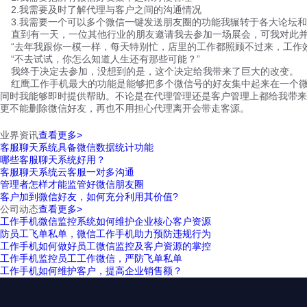
2.我需要及时了解代理与客户之间的沟通情况
3.我需要一个可以多个微信一键发送朋友圈的功能我辗转于各大论坛和
直到有一天，一位其他行业的朋友邀请我去参加一场展会，可我对此并
“去年我跟你一模一样，每天特别忙，店里的工作都照顾不过来，工作效
“不去试试，你怎么知道人生还有那些可能？”
我终于决定去参加，没想到的是，这个决定给我带来了巨大的改变。
红鹰工作手机最大的功能是能够把多个微信号的好友集中起来在一个微
同时我能够即时提供帮助。不论是在代理管理还是客户管理上都给我带来
更不能删除微信好友，再也不用担心代理离开会带走客源。
业界资讯
查看更多>
客服聊天系统具备微信数据统计功能
哪些客服聊天系统好用？
客服聊天系统云客服一对多沟通
管理者怎样才能监管好微信朋友圈
客户加到微信好友，如何充分利用其价值?
公司动态
查看更多>
工作手机微信监控系统如何维护企业核心客户资源
防员工飞单私单，微信工作手机助力预防违规行为
工作手机如何做好员工微信监控及客户资源的掌控
工作手机监控员工工作微信，严防飞单私单
工作手机如何维护客户，提高企业销售额？