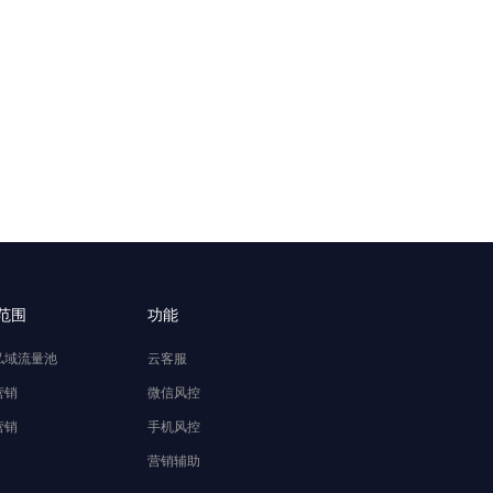
范围
功能
私域流量池
云客服
营销
微信风控
营销
手机风控
营销辅助