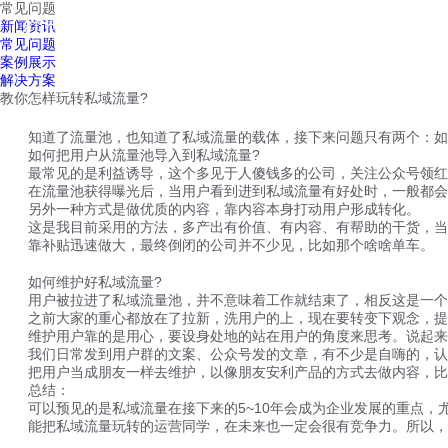
常见问题
红鹰工作手机
新闻资讯
首页
视频介绍
红鹰功能
云客服
常见问题
案例展示
解决方案
教你怎样玩转私域流量?
知道了流量池，也知道了私域流量的载体，接下来问题只有两个：如何
如何把用户从流量池导入到私域流量?
最常见的是利益诱导，这个多见于人傻钱多的公司，关注公众号领红包
在流量池获得曝光后，当用户看到进到私域流量有好处时，一般都会
另外一种方式是做优质的内容，靠内容本身打动用户形成转化。
这是我目前采用的方法，多产出有价值、有内容、有帮助的干货，当别
靠补贴迅速做大，最终倒闭的公司并不少见，比如那个啥啥单车。
如何维护好私域流量?
用户被拉进了私域流量池，并不意味着工作就结束了，相反这是一个
之前大家的重心都放在了拉新，洗用户的上，现在要转变下观念，提
维护用户靠的是用心，要设身处地的站在用户的角度来思考。说起来容
我们日常发到用户群的文案、公众号发的文章，有不少是自嗨的，认为
把用户当成朋友一样去维护，以像朋友安利产品的方式去做内容，比如
总结：
可以预见的是私域流量在接下来的5~10年会成为企业发展的重点，
能把私域流量玩转的运营同学，在未来也一定会很有竞争力。所以，