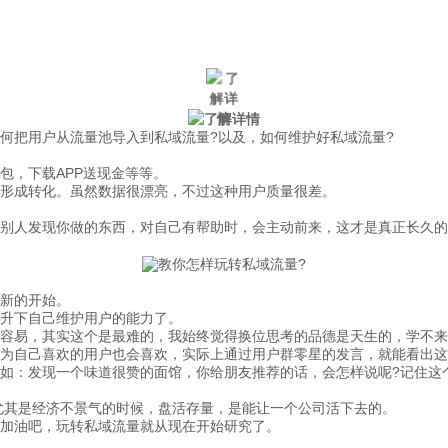
微信风控
手机风控
营销辅助
适用行业
把用户从流量池导入到私域流量?以及，如何维护好私域流量?
，下载APP送现金等等。
形成转化。虽然数据很漂亮，不过这种用户质量很差。
人发现你做的东西，对自己有帮助时，会主动前来，这才是真正长久的
新的开始。
升下自己维护用户的能力了。
易，其实这个是最难的，我始终觉得换位思考的品德是天生的，学不来
自己喜欢的用户也会喜欢，实际上通过用户群零星的发言，就能看出这
：发现一个味道很赞的面馆，你给朋友推荐的话，会怎样说呢?记住这
尤其是经济不景气的时候，盘活存量，是能让一个公司活下去的。
加油吧，玩转私域流量就从现在开始研究了。