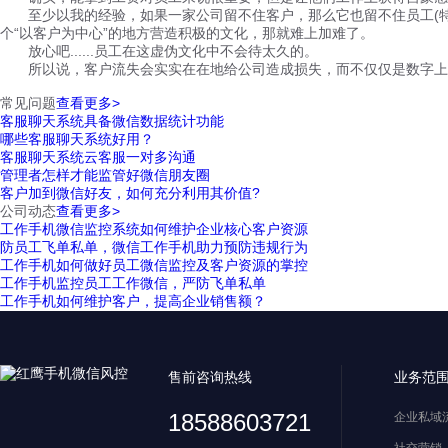
至少以我的经验，如果一家公司留不住客户，那么它也留不住员工(特
个“以客户为中心”的地方营造积极的文化，那就难上加难了。
放心吧......员工在这虚伪文化中不会待太久的。
所以说，客户流失会实实在在地给公司造成损失，而不仅仅是数字上
常见问题
查看更多>
客服聊天系统具备微信数据统计功能
哪些客服聊天系统好用？
客服聊天系统云客服一对多沟通
管理者怎样才能监管好微信朋友圈
客户加到微信好友，如何充分利用其价值?
公司动态
查看更多>
工作手机微信监控系统如何维护企业核心客户资源
防员工飞单私单，微信工作手机助力预防违规行为
工作手机如何做好员工微信监控及客户资源的掌控
工作手机监控员工工作微信，严防飞单私单
工作手机如何维护客户，提高企业销售额？
售前咨询热线
业务范
18588603721
企业私域
社交营销