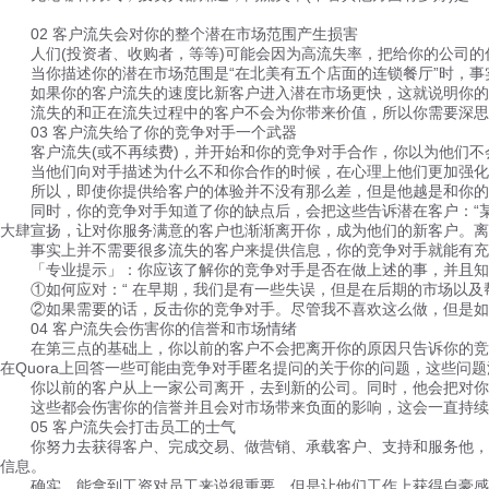
02 客户流失会对你的整个潜在市场范围产生损害
人们(投资者、收购者，等等)可能会因为高流失率，把给你的公司的估
当你描述你的潜在市场范围是“在北美有五个店面的连锁餐厅”时，事
如果你的客户流失的速度比新客户进入潜在市场更快，这就说明你的潜
流失的和正在流失过程中的客户不会为你带来价值，所以你需要深思熟
03 客户流失给了你的竞争对手一个武器
客户流失(或不再续费)，并开始和你的竞争对手合作，你以为他们不
当他们向对手描述为什么不和你合作的时候，在心理上他们更加强化了
所以，即使你提供给客户的体验并不没有那么差，但是他越是和你的竞
同时，你的竞争对手知道了你的缺点后，会把这些告诉潜在客户：“某
大肆宣扬，让对你服务满意的客户也渐渐离开你，成为他们的新客户。离
事实上并不需要很多流失的客户来提供信息，你的竞争对手就能有充
「专业提示」：你应该了解你的竞争对手是否在做上述的事，并且知
①如何应对：“ 在早期，我们是有一些失误，但是在后期的市场以及帮
②如果需要的话，反击你的竞争对手。尽管我不喜欢这么做，但是如
04 客户流失会伤害你的信誉和市场情绪
在第三点的基础上，你以前的客户不会把离开你的原因只告诉你的竞争
在Quora上回答一些可能由竞争对手匿名提问的关于你的问题，这些问
你以前的客户从上一家公司离开，去到新的公司。同时，他会把对你的
这些都会伤害你的信誉并且会对市场带来负面的影响，这会一直持续
05 客户流失会打击员工的士气
你努力去获得客户、完成交易、做营销、承载客户、支持和服务他，但
信息。
确实，能拿到工资对员工来说很重要，但是让他们工作上获得自豪感