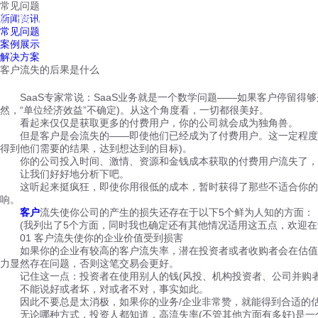
常见问题
红鹰工作手机
新闻资讯
首页
视频介绍
红鹰功能
云客服
常见问题
案例展示
解决方案
客户流失的后果是什么
SaaS专家常说：SaaS业务就是一个数学问题——如果客户停留得够久，从而使
然，“单位经济效益”不确定)。从这个角度看，一切都很美好。
看起来仅仅是获取更多的付费用户，你的公司就会成为独角兽。
但是客户是会流失的——即使他们已经成为了付费用户。这一定程度上
得到他们需要的结果，达到想达到的目标)。
你的公司投入时间、激情、资源和金钱成本获取的付费用户流失了，
让我们好好地分析下吧。
这听起来挺疯狂，即使你用很低的成本，暂时获得了那些不适合你的产
响。
客户
流失使你公司的产生的损失还存在于以下5个鲜为人知的方面：
(我列出了5个方面，同时我也确定还有其他情况适用这五点，欢迎在
01 客户流失使你的企业价值受到损害
如果你的企业有较高的客户流失率，潜在投资者或者收购者会在估值时
力显然存在问题，否则这笔交易会更好。
记住这一点：投资者在使用别人的钱(风投、机构投资者、公司并购者
不能说好或者坏，对或者不对，事实如此。
因此不要总是太消极，如果你的业务/企业非常赞，就能得到合适的估
无论哪种方式，投资人都知道，高流失率(不管其他方面有多好)是一