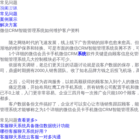
常见问题
红鹰工作手机
新闻资讯
首页
视频介绍
红鹰功能
云客服
常见问题
案例展示
解决方案
微信CRM智能管理系统如何维护客户资料
随之网络时代的飞速发展，线上线下广告营销的頻率也愈来愈高。但是
渐地的维护保养和转换。可是市面的微信CRM智能管理系统良莠不齐，
1个详细的微信会员卡手机微信CRM
系统
软件关键是由顾客信息化管
智能管理系统几大控制模块必不可少。
依据有关调研，老总们更关注的话题讨论就是说客户数据的保存，那麼
司，鼎盛时期拥有2000人销售团队。收了知名品牌方钱之后投飞机场
之后，公司转变为咨询服务，以前高额获得的顾客加入到个人的微信销
痛定思痛，开始布局红鹰工作手机系统，所有销售公司配置手机和微信
已不0上坡，入门更非常容易。企业三四月每一次推广会只能100个顾客，
都多。
客户数据备份文件搞好了，企业才可以安心让市场销售跟踪顾客，能够
管理系统才能够称之为1个详细的微信会员卡手机微信CRM智能管理系
常见问题
查看更多>
客服聊天系统具备微信数据统计功能
哪些客服聊天系统好用？
客服聊天系统云客服一对多沟通