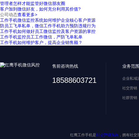
管理者怎样才能监管好微信朋友圈
客户加到微信好友，如何充分利用其价值?
公司动态
查看更多>
工作手机微信监控系统如何维护企业核心客户资源
防员工飞单私单，微信工作手机助力预防违规行为
工作手机如何做好员工微信监控及客户资源的掌控
工作手机监控员工工作微信，严防飞单私单
工作手机如何维护客户，提高企业销售额？
售前咨询热线
业务范
18588603721
企业私域
社交营销
社群营销
红鹰工作手机是
社交营销系统
，拥有社交