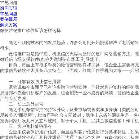
常见问题
红鹰工作手机
新闻资讯
首页
视频介绍
红鹰功能
云客服
常见问题
案例展示
解决方案
微信营销推广软件应该怎样选择
随之互联网技术的的发展趋势，许多公司刚开始慢慢解决了电话销售的
很少。
微信推广就是指伴随手机微信的火爆而盛行的这种网络营销方法。随着
微通信市场支援软件(也称为微通信市场工具)登场了。
目前，市面上有很多种类的微信营销软件和工具，但企业主需要擦亮
的微信营销软件因具备几大特点，下面就让红鹰工作手机为大家一一介绍
一、能够有效防止信息泄露
尽管说如今市面早已有许多微信营销软件，但针对客户资料的维护我觉
息泄露不仅会引起客户的反感，也会招致一些不必要的麻烦，譬如给企业
广的长期之途。
二、防止意外封号
随之手机微信管控的持续升級，从业市场销售类和服务项目类的公司叫
易被关入“面壁屋”，比较严重的会立即被封，我住山东省的缪先生是一
投诉回家后没几日又立即被封。对于个人手机，尤其是微信营销工作手机
三、客户资料能够保存
企业不仅要保护用户信息，而且要对客户信息进行分类和标注，如果能
的微信营销软件和工具只注重员工沟通了多少个客户，有多少转化。从来