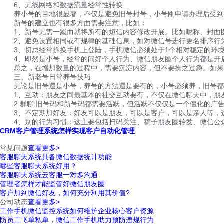
6、无线网络和数据流量经常性转换
养小号的目地很显著，不仅是避免旧号封号，小号刚申请办理后受到限
新号的建立也有很多方面需要注意，比如：
1、新号无需一蹴而就将所有的短信内容修改开展。比如呢称、封面图
2、避免设置相同或有规律的基础信息，如对微信号进行更名排序行
3、切忌经常拆换手机上登陆，手机微信必须处于1个相对稳定的环境
4、即然是小号，经常的问好个人行为、微信朋友圈个人行为都是开启
总之，在增加数量的过程中，需要沉淀内容，但不要操之过急。如果
三、新老号日常养号技巧
无论是旧号還是小号，养号的方法還是要有的，小号必须养，旧号都是
1、互动：朋友之间最基本的社交互动要有，不仅在微信聊天中，朋
2.群聊:旧号码和新号码都需要活跃，但活跃不仅仅是一个僵化的广
3、不定期加好友：好友可以是朋友，可以是客户，可以是亲人等，
4、别的行为习惯：这主要包括扫码关注、稿子朋友圈转发、微信公众
CRM客户管理系统怎样实现客户自动化管理
常见问题
查看更多>
客服聊天系统具备微信数据统计功能
哪些客服聊天系统好用？
客服聊天系统云客服一对多沟通
管理者怎样才能监管好微信朋友圈
客户加到微信好友，如何充分利用其价值?
公司动态
查看更多>
工作手机微信监控系统如何维护企业核心客户资源
防员工飞单私单，微信工作手机助力预防违规行为