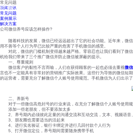
常见问题
红鹰工作手机
新闻资讯
首页
视频介绍
红鹰功能
云客服
常见问题
案例展示
解决方案
公司微信养号应该怎样操作?
随着科技的发展，微信已经远远超出了它的社会功能。近年来，微信营
用不善等个人行为早已比较严重的危害了手机微信的感受。
对此，微信的门槛机制变得越来越严格。零容忍也让我们看到了微信团
机给我们带来了三个推广微信并防止微信被屏蔽的提示。
一、尊重规则
微信客户的黏性不言而喻，人们在获得顾客的一起也必须去重视
微信
言也不一定能具有非常好的营销推广实际效果。这些行为导致的微信短期
的运营者，需要充分了解微信个人账号使用规范。手机微信为人们出示了
二、养新号
对于一些微信高危封号的行业来说，在充分了解微信个人账号使用规范
添加一些老朋友，但不要添加太多
2、养号期内必须彼此足量的沟通交流和互动交流，文本、视频语音
3、朋友圈也需要适当的活起来
4、进行实名验证，银行卡绑定并进行几回付款个人行为
5、打开微信定位，养号期间需要随身携带手机