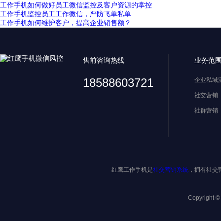
工作手机如何做好员工微信监控及客户资源的掌控
工作手机监控员工工作微信，严防飞单私单
工作手机如何维护客户，提高企业销售额？
售前咨询热线
业务范
18588603721
企业私域
社交营销
社群营销
红鹰工作手机是
社交营销系统
，拥有社交
Copyright