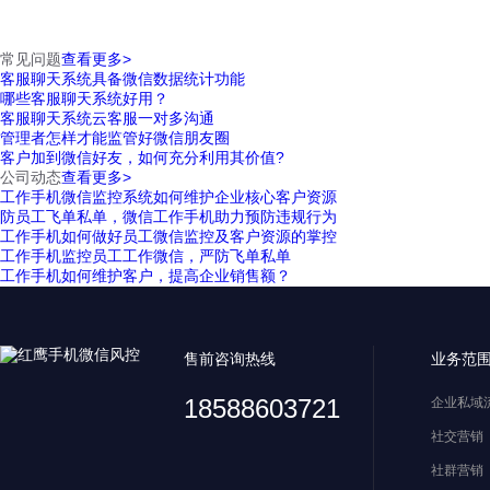
常见问题
查看更多>
客服聊天系统具备微信数据统计功能
哪些客服聊天系统好用？
客服聊天系统云客服一对多沟通
管理者怎样才能监管好微信朋友圈
客户加到微信好友，如何充分利用其价值?
公司动态
查看更多>
工作手机微信监控系统如何维护企业核心客户资源
防员工飞单私单，微信工作手机助力预防违规行为
工作手机如何做好员工微信监控及客户资源的掌控
工作手机监控员工工作微信，严防飞单私单
工作手机如何维护客户，提高企业销售额？
售前咨询热线
业务范
18588603721
企业私域
社交营销
社群营销