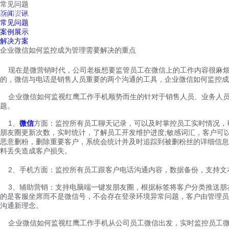
常见问题
红鹰工作手机
新闻资讯
首页
视频介绍
红鹰功能
云客服
常见问题
案例展示
解决方案
企业微信如何监控成为管理需要解决的重点
现在是微营销时代，公司老板想要监管员工在微信上的工作内容很麻烦
的，微信与电话是销售人员重要的两个沟通的工具，企业微信如何监控成
企业微信如何监视红鹰工作手机顺势而生的针对于销售人员、业务人员
题。
1、
微信
方面：监控所有员工聊天记录，可以及时掌控员工实时情况，
朋友圈更新次数，实时统计，了解员工开发维护进度;敏感词汇，客户可
恶意删粉，删除重要客户，系统会统计并及时追踪到被删粉丝的详细信息
料丢失造成客户损失。
2、手机方面：监控所有员工跟客户电话沟通内容，数据备份，支持文
3、辅助营销：支持电脑端一键发朋友圈，根据标签将客户分类推送朋
的是客服坐席而不是微信号，不会存在登录环境异常问题，客户由管理员
沟通新理念。
企业微信如何监视红鹰工作手机从公司员工微信出发，实时监控员工微