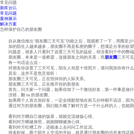
常见问题
红鹰工作手机
新闻资讯
首页
视频介绍
红鹰功能
云客服
常见问题
案例展示
解决方案
怎样保护自己的朋友圈
自从微信推出“朋友圈三天可见”功能之后，我观察了一下，周围至少有
加的陌生人越来越多，朋友圈不再是私密的圈子，想满足分享的欲望，
问题是，很多人只看到了设置三天可见的益处，却没看到个中的弊端
朋友圈，本来是一道桥梁，连接朋友之间的关系，而
朋友圈
三天可见
有一句话这么说：
对朋友你设置了三天可见，陌生人却是十张照片，请问我加你有什么
其实，这并不是危言耸听：
朋友圈三天可见，正在毁掉你的人际关系。
朋友圈三天可见，正在推开你的新朋友
首先，问大家一个问题，如果你加了一个微信好友，第一件事是做什
没错，翻 ta 的朋友圈。
如果两个人首次加好友，一定会很默契地在前几分钟都不说话，因为
通过对方的朋友圈，我们能大概了解对方是一个什么样的人，也能因
看到对方晒自己做的饭菜，就能交流做饭心得。
看到对方晒健身照，就能聊聊健身心得。
看到对方吐槽工作，还能凑上去问问工作近况。
很多时候，两个陌生人交流的开始，就是通过朋友圈的信息来找话题