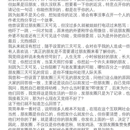
但如果是旧朋友，很久没联系，想要看一下你的近况，特意点开你的朋
请记住一句话：你能伤害到的，都是在乎你的人。
因为如果不是关心你、想知道你的近况，谁会有事没事点开一个人的
作者元煦分享过一个故事。
他曾设置过朋友圈三天可见，但没过多久就被姐姐打电话过来怒骂：“赶
他吓了一跳，一问才知道，原来他的外婆刚学会用微信，听说朋友圈有
外婆不知道还有三天可见这个功能，觉得很委屈，以为是外孙把自己
最后，元煦感叹：
我从来就没有想过，随手设置的三天可见，会对在乎我的人造成一些影
有人喜欢说：“真正的朋友是不需要通过朋友圈来看了解你的。”
我觉得这样说未免有些苛刻了。人生无常，小时候较好的朋友，长大后
可是，你想过没有，当某天雨打你窗，你想起一个许久未聊的朋友，翻
别因为三天可见，让你阻断了与老友重逢的可能，哪怕百分之一的阻
朋友圈三天可见的背后，是你不懂如何处理人际关系
我曾和一些设置了朋友圈三天可见的朋友交流，问他们这么做的原因
大家的回答很一致，主要还是说自己以前发过一些朋友圈，自己觉得
我问，既然自己都觉得幼稚，为什么当时要发?即便发了，后来为什
他们回答，我觉得这是我生活的一部分，发朋友圈只是为了记录，也
我接着又问，那为什么现在又觉得不好了?
这下他们就不知道怎么回答了。
简简单单一番对话，说明很多人根本不知道，在现在这个互联网社会
当然，朋友圈是你自己的，你想发什么就发什么，但你要清楚，你的朋
他们对你的了解，就是通过你的朋友圈，你发在上面的一切，决定了
因此，朋友圈，不仅仅是你伤春悲秋、转发鸡汤、“发朋友圈集赞免费
你的朋友圈是怎么样，有时候会暴露你的财富、格局与能力。