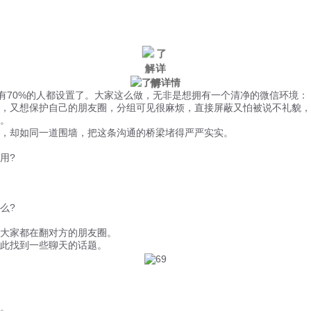
微信风控
手机风控
营销辅助
适用行业
70%的人都设置了。大家这么做，无非是想拥有一个清净的微信环境：
又想保护自己的朋友圈，分组可见很麻烦，直接屏蔽又怕被说不礼貌，
。
，却如同一道围墙，把这条沟通的桥梁堵得严严实实。
用?
么?
大家都在翻对方的朋友圈。
此找到一些聊天的话题。
。