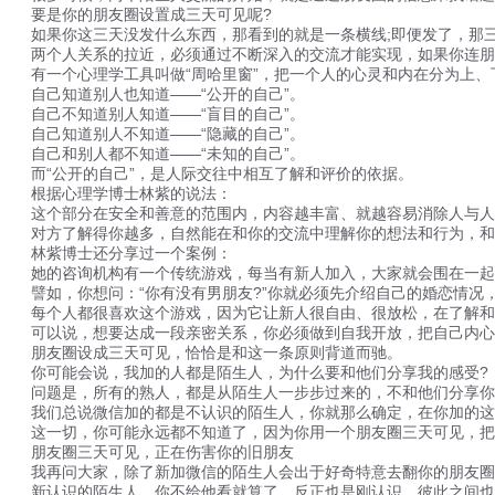
要是你的朋友圈设置成三天可见呢?
如果你这三天没发什么东西，那看到的就是一条横线;即便发了，那三
两个人关系的拉近，必须通过不断深入的交流才能实现，如果你连朋友
有一个心理学工具叫做“周哈里窗”，把一个人的心灵和内在分为上、
自己知道别人也知道——“公开的自己”。
自己不知道别人知道——“盲目的自己”。
自己知道别人不知道——“隐藏的自己”。
自己和别人都不知道——“未知的自己”。
而“公开的自己”，是人际交往中相互了解和评价的依据。
根据心理学博士林紫的说法：
这个部分在安全和善意的范围内，内容越丰富、就越容易消除人与人
对方了解得你越多，自然能在和你的交流中理解你的想法和行为，和
林紫博士还分享过一个案例：
她的咨询机构有一个传统游戏，每当有新人加入，大家就会围在一起
譬如，你想问：“你有没有男朋友?”你就必须先介绍自己的婚恋情况
每个人都很喜欢这个游戏，因为它让新人很自由、很放松，在了解和被
可以说，想要达成一段亲密关系，你必须做到自我开放，把自己内心
朋友圈设成三天可见，恰恰是和这一条原则背道而驰。
你可能会说，我加的人都是陌生人，为什么要和他们分享我的感受?
问题是，所有的熟人，都是从陌生人一步步过来的，不和他们分享你的
我们总说微信加的都是不认识的陌生人，你就那么确定，在你加的这群
这一切，你可能永远都不知道了，因为你用一个朋友圈三天可见，把自
朋友圈三天可见，正在伤害你的旧朋友
我再问大家，除了新加微信的陌生人会出于好奇特意去翻你的朋友圈
新认识的陌生人，你不给他看就算了，反正也是刚认识，彼此之间也