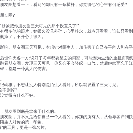
友圈想看一下，看到的却只有一条横杆，你觉得他的心里有何感受?
朋友圈?
紧把你朋友圈三天可见的那个设置关了!”
很多他的照片，她很久没见外孙，心里挂念，就点开看看，谁知只看到
删掉了，不开心了很久。
响。朋友圈三天可见，本想针对陌生人，却伤害了自己在乎的人和在乎
也许天各一方;说好了每年都要见面的闺蜜，可能因为生活的重担而渐
看朋友圈，发现三天可见，你又会不会轻叹一口气，然后继续两忘于江
碍，都是一种莫大的伤害。
。
很幼稚，不想让别人特别是陌生人看到，所以就设置了三天可见。
么不删掉?
没觉得有什么不好。
，朋友圈到底是拿来干什么的。
友圈，并不只是给你自己一个人看的，你加的所有人，从领导客户到快递
陌生人对你的第一印象。
”的工具，更是一张名片。