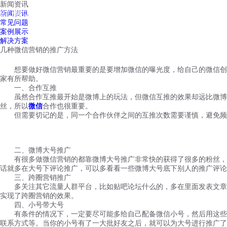
新闻资讯
红鹰工作手机
新闻资讯
首页
视频介绍
红鹰功能
云客服
常见问题
案例展示
解决方案
几种微信营销的推广方法
想要做好微信营销最重要的是要增加微信的曝光度，给自己的微信创建
家有所帮助。
一、合作互推
虽然合作互推最开始是微博上的玩法，但微信互推的效果却远比微博互
丝，所以
微信
合作也很重要。
但需要切记的是，同一个合作伙伴之间的互推次数需要谨慎，避免频
二、微博大号推广
有很多做微信营销的都靠微博大号推广非常快的获得了很多的粉丝，你
话就多在大号下评论推广，可以多看看一些微博大号底下别人的推广评论
三、跨圈营销推广
多关注其它流量人群平台，比如贴吧论坛什么的，多在里面发表文章广
实现了跨圈营销的效果。
四、小号带大号
有条件的情况下，一定要尽可能多给自己配备微信小号，然后用这些小
联系方式等。当你的小号有了一大批好友之后，就可以为大号进行推广了