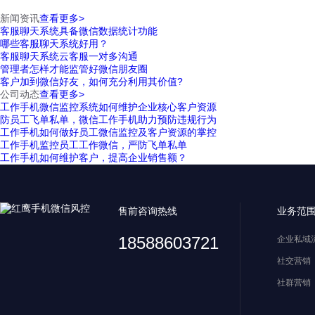
新闻资讯
查看更多>
客服聊天系统具备微信数据统计功能
哪些客服聊天系统好用？
客服聊天系统云客服一对多沟通
管理者怎样才能监管好微信朋友圈
客户加到微信好友，如何充分利用其价值?
公司动态
查看更多>
工作手机微信监控系统如何维护企业核心客户资源
防员工飞单私单，微信工作手机助力预防违规行为
工作手机如何做好员工微信监控及客户资源的掌控
工作手机监控员工工作微信，严防飞单私单
工作手机如何维护客户，提高企业销售额？
售前咨询热线
业务范
18588603721
企业私域
社交营销
社群营销