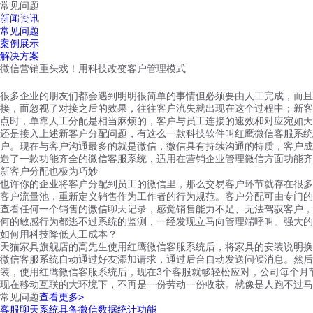
常见问题
红鹰工作手机
新闻资讯
首页
视频介绍
红鹰功能
云客服
常见问题
案例展示
解决方案
微信营销重头戏！用科技改变客户管理模式
很多企业的朋友们都会遇到明明很简单的事情但必须要由人工完成，而且
接，而忽视了对接之后的效果，往往客户流失就出现在这个过程中；新客
点时，单靠人工分配是相当麻烦的，客户与员工连接的速效和对应宛如天
还是接入上述新客户分配问题，有这么一款科技软件叫红鹰微信客服系统
户。现在与客户沟通最多的就是微信，微信具有持续沟通的特质，客户成
造了一款功能齐全的微信客服系统，适用在营销企业管理微信方面功能齐
新客户分配也极为巧妙
也许你的企业将客户分配到员工的微信里，那么交易客户环节就存在很多
客户流量池，重新定义销售作为工作者的行为规范。客户分配可由专门的
查看任何一个销售的微信聊天记录，感觉销售能力不足、无法驾驭客户，
何的敏感行为都逃不过系统的监测，一经发现立马向管理端呼叫。强大的
如何用科技降低人工成本？
天猫家具旗舰店的高先生使用红鹰微信客服系统后，将家具的安装说明换
微信客服系统自动通过好友添加请求，通过后台自动发送问候消息。然后
装，使用红鹰微信客服系统后，现在3个客服就够轻松应对，公司每个月
现在移动互联的大环境下，不再是一份劳动一份收获。就像是人跑不过马
常见问题
查看更多>
客服聊天系统具备微信数据统计功能