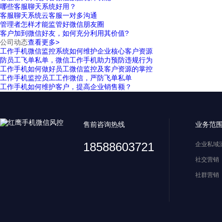
哪些客服聊天系统好用？
客服聊天系统云客服一对多沟通
管理者怎样才能监管好微信朋友圈
客户加到微信好友，如何充分利用其价值?
公司动态
查看更多>
工作手机微信监控系统如何维护企业核心客户资源
防员工飞单私单，微信工作手机助力预防违规行为
工作手机如何做好员工微信监控及客户资源的掌控
工作手机监控员工工作微信，严防飞单私单
工作手机如何维护客户，提高企业销售额？
售前咨询热线
业务范
18588603721
企业私域
社交营销
社群营销