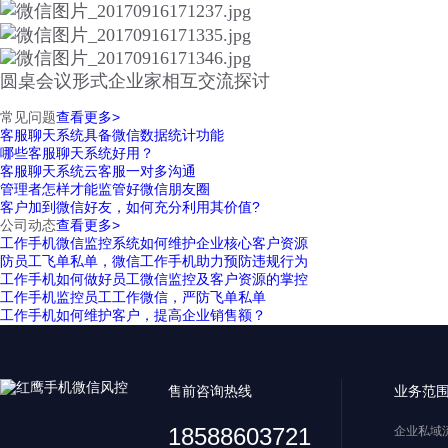
圆桌会议形式企业家相互交流探讨
常见问题
查看更多>
客服聊天系统具备微信数据统计功能
哪些客服聊天系统好用？
客服聊天系统云客服一对多沟通
管理者怎样才能监管好微信朋友圈
客户加到微信好友，如何充分利用其价值?
公司动态
查看更多>
工作手机微信监控系统如何维护企业核心客户资源
防员工飞单私单，微信工作手机助力预防违规行为
工作手机如何做好员工微信监控及客户资源的掌控
工作手机监控员工工作微信，严防飞单私单
工作手机如何维护客户，提高企业销售额？
售前咨询热线
业务范
18588603721
企业私域