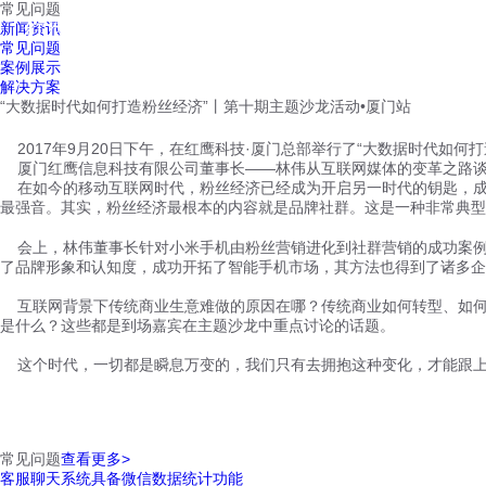
常见问题
红鹰工作手机
新闻资讯
首页
视频介绍
红鹰功能
云客服
常见问题
案例展示
解决方案
“大数据时代如何打造粉丝经济”丨第十期主题沙龙活动•厦门站
2017年9月20日下午，在红鹰科技·厦门总部举行了“大数据时代如
厦门红鹰信息科技有限公司董事长——林伟从互联网媒体的变革之路谈起
在如今的移动互联网时代，粉丝经济已经成为开启另一时代的钥匙，成为
最强音。其实，粉丝经济最根本的内容就是品牌社群。这是一种非常典型
会上，林伟董事长针对小米手机由粉丝营销进化到社群营销的成功案例
了品牌形象和认知度，成功开拓了智能手机市场，其方法也得到了诸多企
互联网背景下传统商业生意难做的原因在哪？传统商业如何转型、如何
是什么？这些都是到场嘉宾在主题沙龙中重点讨论的话题。
这个时代，一切都是瞬息万变的，我们只有去拥抱这种变化，才能跟上
常见问题
查看更多>
客服聊天系统具备微信数据统计功能