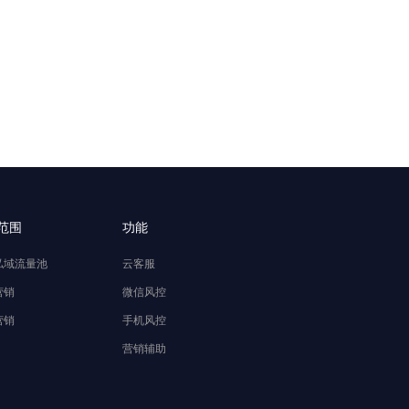
范围
功能
私域流量池
云客服
营销
微信风控
营销
手机风控
营销辅助