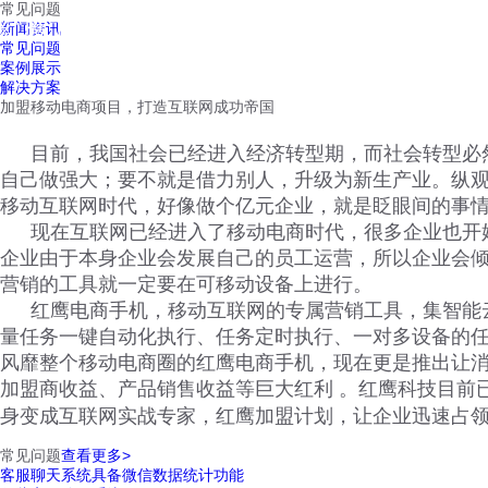
常见问题
红鹰工作手机
新闻资讯
首页
视频介绍
红鹰功能
云客服
常见问题
案例展示
解决方案
加盟移动电商项目，打造互联网成功帝国
目前，我国社会已经进入经济转型期，而社会转型必
自己做强大；要不就是借力别人，升级为新生产业。纵
移动互联网时代，好像做个亿元企业，就是眨眼间的事
现在互联网已经进入了移动电商时代，很多企业也开
企业由于本身企业会发展自己的员工运营，所以企业会
营销的工具就一定要在可移动设备上进行。
红鹰电商手机，移动互联网的专属营销工具，集智能
量任务一键自动化执行、任务定时执行、一对多设备的
风靡整个移动电商圈的红鹰电商手机，现在更是推出让
加盟商收益、产品销售收益等巨大红利 。红鹰科技目前
身变成互联网实战专家，红鹰加盟计划，让企业迅速占
常见问题
查看更多>
客服聊天系统具备微信数据统计功能