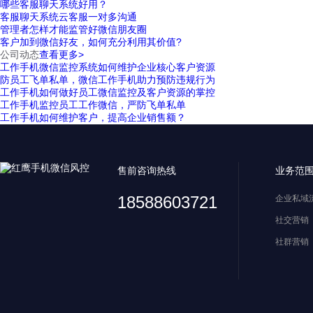
哪些客服聊天系统好用？
客服聊天系统云客服一对多沟通
管理者怎样才能监管好微信朋友圈
客户加到微信好友，如何充分利用其价值?
公司动态
查看更多>
工作手机微信监控系统如何维护企业核心客户资源
防员工飞单私单，微信工作手机助力预防违规行为
工作手机如何做好员工微信监控及客户资源的掌控
工作手机监控员工工作微信，严防飞单私单
工作手机如何维护客户，提高企业销售额？
售前咨询热线
业务范
18588603721
企业私域
社交营销
社群营销