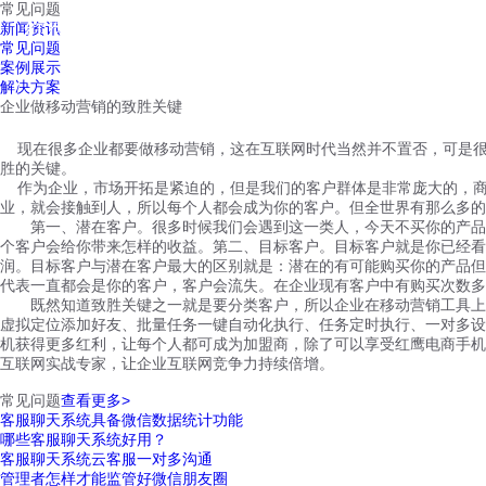
常见问题
红鹰工作手机
新闻资讯
首页
视频介绍
红鹰功能
云客服
常见问题
案例展示
解决方案
企业做移动营销的致胜关键
现在很多企业都要做移动营销，这在互联网时代当然并不置否，可是
胜的关键。
作为企业，市场开拓是紧迫的，但是我们的客户群体是非常庞大的，
业，就会接触到人，所以每个人都会成为你的客户。但全世界有那么多的
第一、
潜在客户。很多时候我们会遇到这一类人，今天不买你的产品
个客户会给你带来怎样的收益。第二、目标客户。目标客户就是你已经看
润。目标客户与潜在客户最大的区别就是：潜在的有可能购买你的产品但
代表一直都会是你的客户，客户会流失。在企业现有客户中有购买次数多
既然知道致胜关键之一就是要分类客户，所以企业在移动营销工具上
虚拟定位添加好友、批量任务一键自动化执行、任务定时执行、一对多设
机获得更多红利，让每个人都可成为加盟商，除了可以享受红鹰电商手机
互联网实战专家，让企业互联网竞争力持续倍增。
常见问题
查看更多>
客服聊天系统具备微信数据统计功能
哪些客服聊天系统好用？
客服聊天系统云客服一对多沟通
管理者怎样才能监管好微信朋友圈