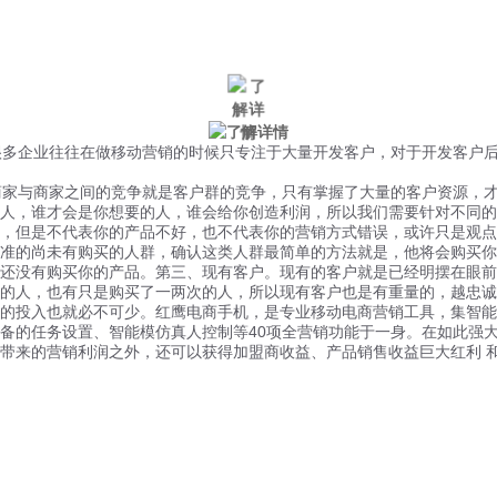
微信风控
手机风控
营销辅助
适用行业
很多企业往往在做移动营销的时候只专注于大量开发客户，对于开发客户
商家与商家之间的竞争就是客户群的竞争，只有掌握了大量的客户资源，
人，谁才会是你想要的人，谁会给你创造利润，所以我们需要针对不同的
，但是不代表你的产品不好，也不代表你的营销方式错误，或许只是观点
准的尚未有购买的人群，确认这类人群最简单的方法就是，他将会购买你
还没有购买你的产品。第三、现有客户。现有的客户就是已经明摆在眼前
的人，也有只是购买了一两次的人，所以现有客户也是有重量的，越忠诚
的投入也就必不可少。红鹰电商手机，是专业移动电商营销工具，集智能
40
备的任务设置、智能模仿真人控制等
项全营销功能于一身。在如此强
带来的营销利润之外，还可以获得加盟商收益、产品销售收益巨大红利 