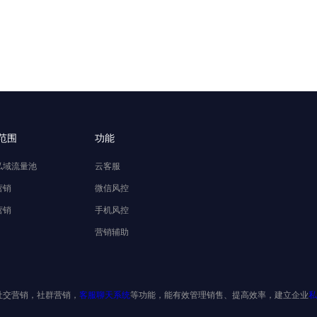
范围
功能
私域流量池
云客服
营销
微信风控
营销
手机风控
营销辅助
社交营销，社群营销，
客服聊天系统
等功能，能有效管理销售、提高效率，建立企业
私