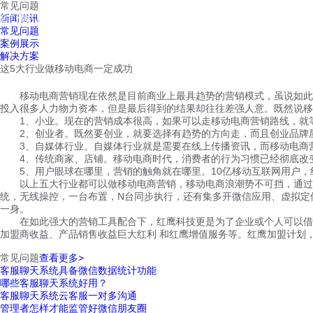
常见问题
红鹰工作手机
新闻资讯
首页
视频介绍
红鹰功能
云客服
常见问题
案例展示
解决方案
这5大行业做移动电商一定成功
移动电商营销现在依然是目前商业上最具趋势的营销模式，虽说如此
投入很多人力物力资本，但是最后得到的结果却往往差强人意。既然说移
1、
小业。现在的营销成本很高，如果可以走移动电商营销路线，就
2、
创业者。既然要创业，就要选择有趋势的方向走，而且创业品牌
3、
自媒体行业。自媒体行业就是需要在线上传播资讯，而移动电商
4、
传统商家、店铺。移动电商时代，消费者的行为习惯已经彻底改
5、
10
用户眼球在哪里，营销的触角就在哪里。
亿移动互联网用户，
以上五大行业都可以做移动电商营销，移动电商浪潮势不可挡，通过
N
统，无线操控，一台布置，
台同步执行，还有集多开微信应用、虚拟定
一身。
在如此强大的营销工具配合下，红鹰科技更是为了企业或个人可以借
加盟商收益、产品销售收益巨大红利 和红鹰增值服务等。红鹰加盟计划
常见问题
查看更多>
客服聊天系统具备微信数据统计功能
哪些客服聊天系统好用？
客服聊天系统云客服一对多沟通
管理者怎样才能监管好微信朋友圈