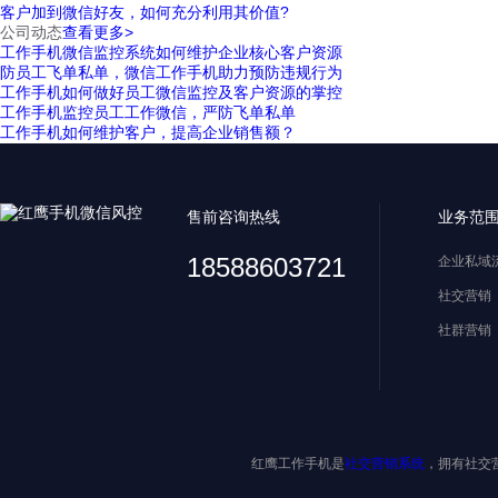
客户加到微信好友，如何充分利用其价值?
公司动态
查看更多>
工作手机微信监控系统如何维护企业核心客户资源
防员工飞单私单，微信工作手机助力预防违规行为
工作手机如何做好员工微信监控及客户资源的掌控
工作手机监控员工工作微信，严防飞单私单
工作手机如何维护客户，提高企业销售额？
售前咨询热线
业务范
18588603721
企业私域
社交营销
社群营销
红鹰工作手机是
社交营销系统
，拥有社交